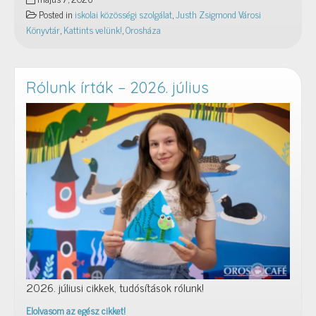
velünk!
Posted in
iskolai közösségi szolgálat
,
Justh Zsigmond Városi
–
Könyvtár
,
Kattints velünk!
,
Orosháza
2026.
Rólunk írták – 2026. július
2026. júliusi cikkek, tudósítások rólunk!
Elolvasom az egész cikket!