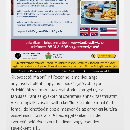
Klubvezető: Major-Flint Roxanne, amerikai angol
anyanyelvű oktató Ingyenes beszélgetőklub olyan
érdeklődők számára, akik nyitottak az angol nyelv
tanulása iránt és gyakorolni szeretnék annak használatát.
A klub foglalkozásain szóba kerülnek a mindennapi élet
témái, de lehetőség lesz a magyar és az amerikai kultúra
összehasonlítására is. A beszélgetéseken minden
szereplő belátása szerint aktívan, vagy csendes
figyelőként is […]