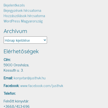
Bejelentkezés
Bejegyzések hírcsatorna
Hozzászólások hírcsatorna
WordPress Magyarország
Archívum
Archívum
Elérhetőségek
Cím:
5900 Orosháza,
Kossuth u. 3.
Email:
konyvtar@justhvk.hu
Facebook:
www.facebook.com/justhvk
Telefon:
Felnőtt könyvtár:
+3668/413-696