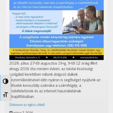
2026. július 27-től augusztus 19-ig, 9-től 12 óráig Mint
ahogy 2016 óta minden évben, az iskolai közösségi
szolgálat keretében nálunk dolgozó diákok
közreműködésével idén nyáron is segítséget nyújtunk az
Nagy kontraszt váltása
idősebb korosztály számára a számítógép, a
mobiltelefonok és az internet használatának
Betűméret váltása
elsajátításában.
Elolvasom az egész cikket!
Kattints
május 7, 2026