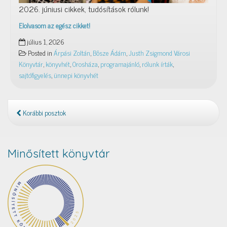
2026. júniusi cikkek, tudósítások rólunk!
Elolvasom az egész cikket!
Rólunk
július 1, 2026
írták
Posted in
Árpási Zoltán
,
Bősze Ádám
,
Justh Zsigmond Városi
–
Könyvtár
,
könyvhét
,
Orosháza
,
programajánló
,
rólunk írták
,
2026.
sajtófigyelés
,
ünnepi könyvhét
június
Korábbi posztok
Minősített könyvtár