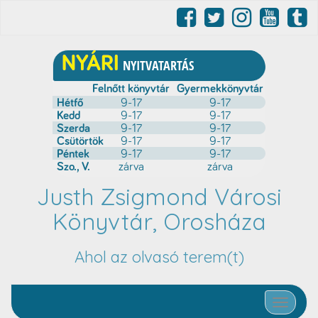
Justh Zsigmond Városi
Könyvtár, Orosháza
Ahol az olvasó terem(t)
Toggle nav