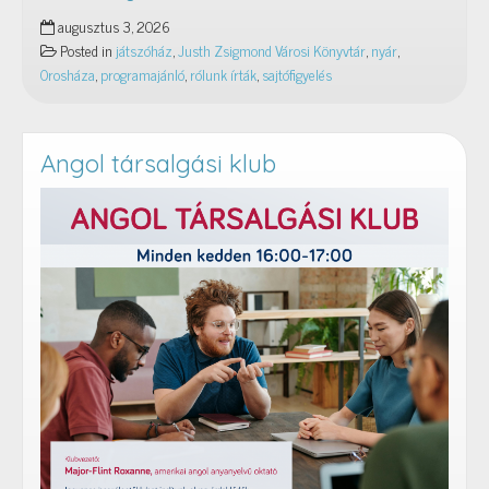
Rólunk
augusztus 3, 2026
írták
Posted in
játszóház
,
Justh Zsigmond Városi Könyvtár
,
nyár
,
–
Orosháza
,
programajánló
,
rólunk írták
,
sajtófigyelés
2026.
július
Angol társalgási klub