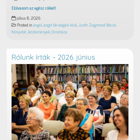
Elolvasom az egész cikket!
Angol
július 8, 2026
társalgási
Posted in
angol
,
angol társalgási klub
,
Justh Zsigmond Városi
klub
Könyvtár
,
közlemények
,
Orosháza
Rólunk írták – 2026. június