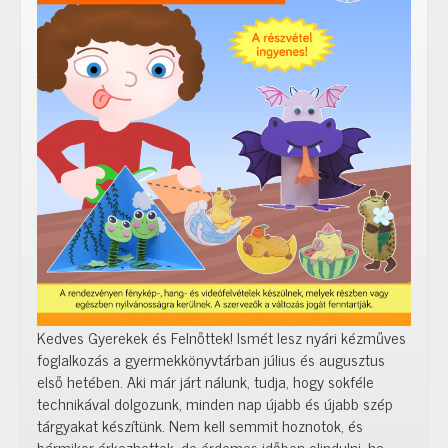
Kedves Gyerekek és Felnőttek! Ismét lesz nyári kézműves
foglalkozás a gyermekkönyvtárban július és augusztus
első hetében. Aki már járt nálunk, tudja, hogy sokféle
technikával dolgozunk, minden nap újabb és újabb szép
tárgyakat készítünk. Nem kell semmit hoznotok, és
bármikor érkezhettek, de érdemes időben elindulni, ha