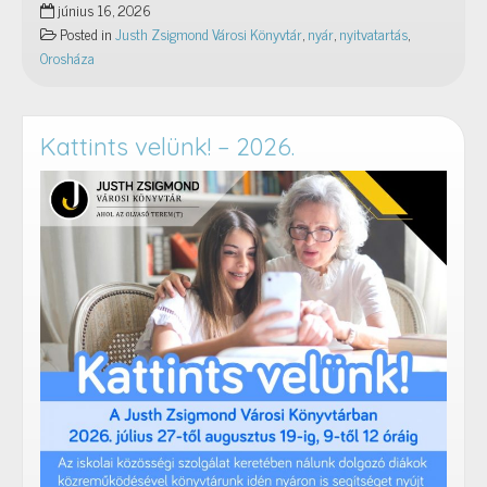
június 16, 2026
nyitvatartás,
Posted in
Justh Zsigmond Városi Könyvtár
,
nyár
,
nyitvatartás
,
2026.
Orosháza
Kattints velünk! – 2026.