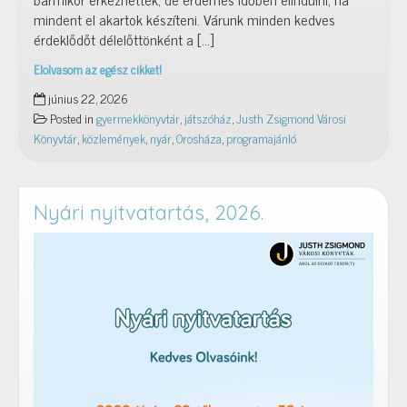
mindent el akartok készíteni. Várunk minden kedves
érdeklődőt délelőttönként a […]
Elolvasom az egész cikket!
Nyári
június 22, 2026
játszóház
Posted in
gyermekkönyvtár
,
játszóház
,
Justh Zsigmond Városi
2026
Könyvtár
,
közlemények
,
nyár
,
Orosháza
,
programajánló
Nyári nyitvatartás, 2026.