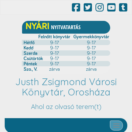
Justh Zsigmond Városi
Könyvtár, Orosháza
Ahol az olvasó terem(t)
Toggle nav