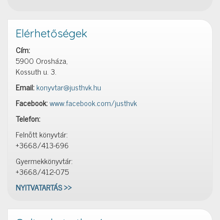
Elérhetőségek
Cím:
5900 Orosháza,
Kossuth u. 3.
Email:
konyvtar@justhvk.hu
Facebook:
www.facebook.com/justhvk
Telefon:
Felnőtt könyvtár:
+3668/413-696
Gyermekkönyvtár:
+3668/412-075
NYITVATARTÁS >>