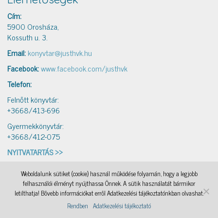
Cím:
5900 Orosháza,
Kossuth u. 3.
Email:
konyvtar@justhvk.hu
Facebook:
www.facebook.com/justhvk
Telefon:
Felnőtt könyvtár:
+3668/413-696
Gyermekkönyvtár:
+3668/412-075
NYITVATARTÁS >>
Weboldalunk sütiket (cookie) használ működése folyamán, hogy a legjobb
IAMSocial
, a WordPress Theme by
@aicragellebasi
Könyvtári levelezés
, a WordPress Theme by
felhasználói élményt nyújthassa Önnek. A sütik használatát bármikor
@aicragellebasi
Nyomtató
, a WordPress Theme by
@aicragellebasi
OKKA
, a WordPress Theme by
letilthatja! Bővebb információkat erről Adatkezelési tájékoztatónkban olvashat.
@aicragellebasi
Rendben
Adatkezelési tájékoztató