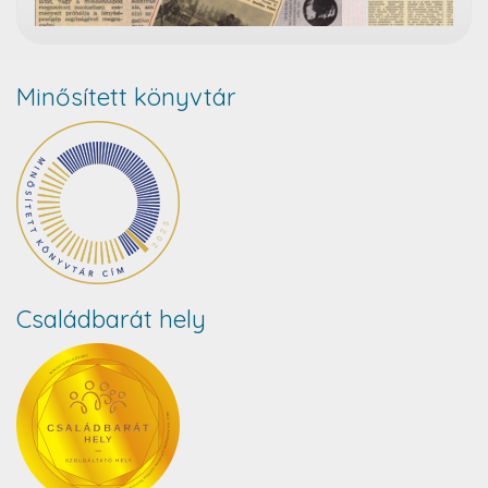
Minősített könyvtár
Családbarát hely