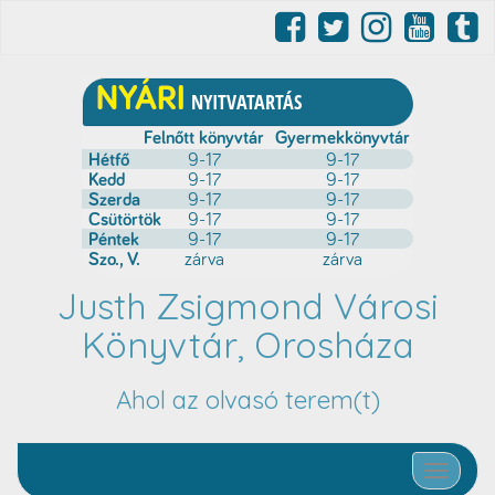
Justh Zsigmond Városi
Könyvtár, Orosháza
Ahol az olvasó terem(t)
Toggle nav