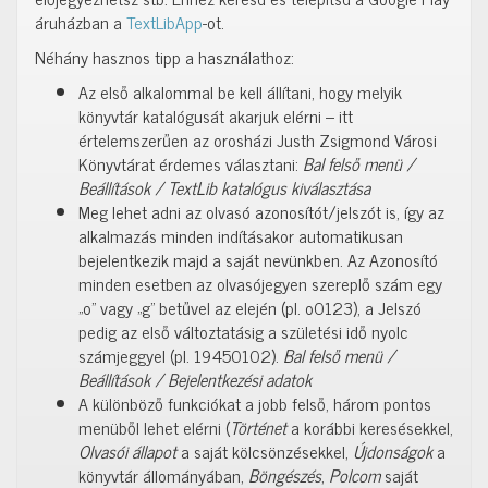
áruházban a
TextLibApp
-ot.
Néhány hasznos tipp a használathoz:
Az első alkalommal be kell állítani, hogy melyik
könyvtár katalógusát akarjuk elérni – itt
értelemszerűen az orosházi Justh Zsigmond Városi
Könyvtárat érdemes választani:
Bal felső menü /
Beállítások / TextLib katalógus kiválasztása
Meg lehet adni az olvasó azonosítót/jelszót is, így az
alkalmazás minden indításakor automatikusan
bejelentkezik majd a saját nevünkben. Az Azonosító
minden esetben az olvasójegyen szereplő szám egy
„o” vagy „g” betűvel az elején (pl. o0123), a Jelszó
pedig az első változtatásig a születési idő nyolc
számjeggyel (pl. 19450102).
Bal felső menü /
Beállítások / Bejelentkezési adatok
A különböző funkciókat a jobb felső, három pontos
menüből lehet elérni (
Történet
a korábbi keresésekkel,
Olvasói állapot
a saját kölcsönzésekkel,
Újdonságok
a
könyvtár állományában,
Böngészés
,
Polcom
saját