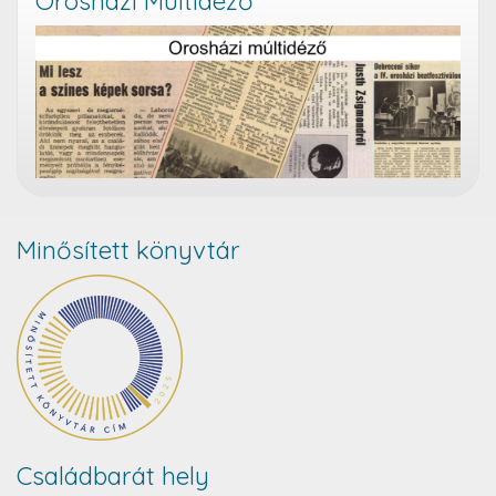
Orosházi Múltidéző
Minősített könyvtár
Családbarát hely