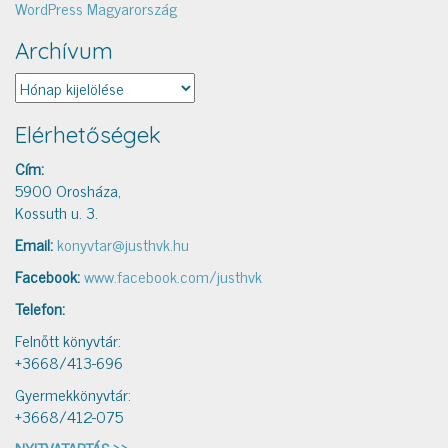
WordPress Magyarország
Archívum
Archívum
Elérhetőségek
Cím:
5900 Orosháza,
Kossuth u. 3.
Email:
konyvtar@justhvk.hu
Facebook:
www.facebook.com/justhvk
Telefon:
Felnőtt könyvtár:
+3668/413-696
Gyermekkönyvtár:
+3668/412-075