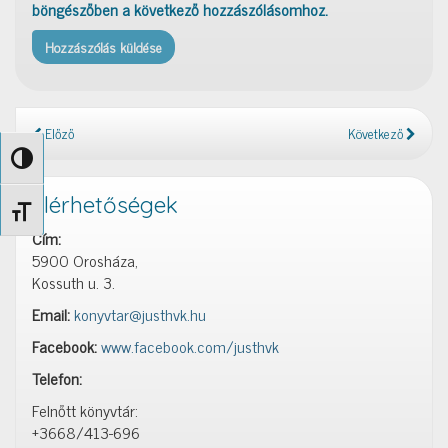
böngészőben a következő hozzászólásomhoz.
Előző
Következő
Nagy kontraszt váltása
Elérhetőségek
Betűméret váltása
Cím:
5900 Orosháza,
Kossuth u. 3.
Email:
konyvtar@justhvk.hu
Facebook:
www.facebook.com/justhvk
Telefon:
Felnőtt könyvtár:
+3668/413-696