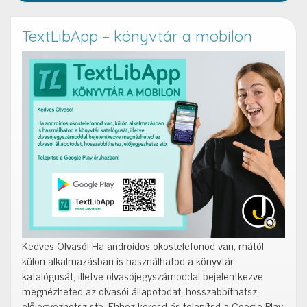
TextLibApp – könyvtár a mobilon
Kedves Olvasó! Ha androidos okostelefonod van, mától
külön alkalmazásban is használhatod a könyvtár
katalógusát, illetve olvasójegyszámoddal bejelentkezve
megnézheted az olvasói állapotodat, hosszabbíthatsz,
előjegyezhetsz stb. Ehhez keresd és telepítsd a Google Play