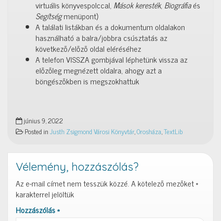
virtuális könyvespolccal,
Mások keresték
,
Biográfia
és
Segítség
menüpont)
A találati listákban és a dokumentum oldalakon
használható a balra/jobbra csúsztatás az
következő/előző oldal eléréséhez
A telefon VISSZA gombjával léphetünk vissza az
előzőleg megnézett oldalra, ahogy azt a
böngészőkben is megszokhattuk
június 9, 2022
Posted in
Justh Zsigmond Városi Könyvtár
,
Orosháza
,
TextLib
Vélemény, hozzászólás?
Az e-mail címet nem tesszük közzé.
A kötelező mezőket
*
karakterrel jelöltük
Hozzászólás
*