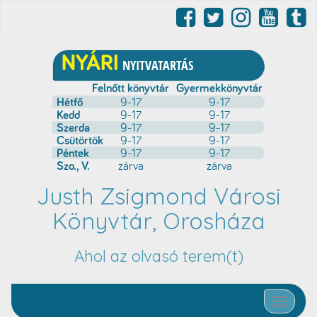
Justh Zsigmond Városi
Könyvtár, Orosháza
Ahol az olvasó terem(t)
Toggle nav