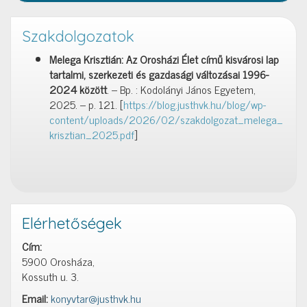
Szakdolgozatok
Melega Krisztián: Az Orosházi Élet című kisvárosi lap
tartalmi, szerkezeti és gazdasági változásai 1996-
2024 között
. – Bp. : Kodolányi János Egyetem,
2025. – p. 121. [
https://blog.justhvk.hu/blog/wp-
content/uploads/2026/02/szakdolgozat_melega_
krisztian_2025.pdf
]
Elérhetőségek
Cím:
5900 Orosháza,
Kossuth u. 3.
Email:
konyvtar@justhvk.hu