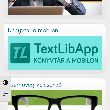
Könyvtár a mobilon
Nagy kontraszt váltása
Szemüveg-kölcsönző
Betűméret váltása