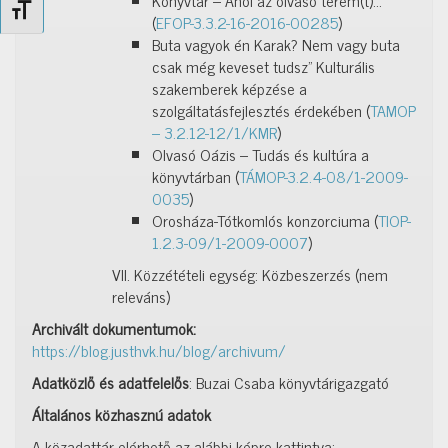
Könyvtár – Ahol az olvasó terem(t)…
Betűméret váltása
(
EFOP-3.3.2-16-2016-00285
)
Buta vagyok én Karak? Nem vagy buta
csak még keveset tudsz” Kulturális
szakemberek képzése a
szolgáltatásfejlesztés érdekében (
TAMOP
– 3.2.12-12/1/KMR
)
Olvasó Oázis – Tudás és kultúra a
könyvtárban (
TÁMOP-3.2.4-08/1-2009-
0035
)
Orosháza-Tótkomlós konzorciuma (
TIOP-
1.2.3-09/1-2009-0007
)
VII. Közzétételi egység: Közbeszerzés (nem
releváns)
Archivált dokumentumok:
https://blog.justhvk.hu/blog/archivum/
Adatközlő és adatfelelős
: Buzai Csaba könyvtárigazgató
Általános közhasznú adatok
A közadattár elérhető az alábbi képre kattintva: