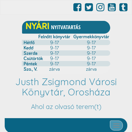
Justh Zsigmond Városi
Könyvtár, Orosháza
Ahol az olvasó terem(t)
Toggle nav