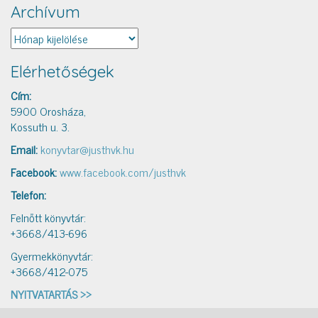
Archívum
Archívum
Elérhetőségek
Cím:
5900 Orosháza,
Kossuth u. 3.
Email:
konyvtar@justhvk.hu
Facebook:
www.facebook.com/justhvk
Telefon:
Felnőtt könyvtár:
+3668/413-696
Gyermekkönyvtár:
+3668/412-075
NYITVATARTÁS >>