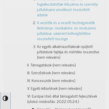
foglalkoztatottak létszáma és személyi
juttatásaira vonatkozó összesített
adatok
A vezetők és a vezető tisztségviselők
illetménye, munkabére, és rendszeres
juttatásai, valamint költségtérítése
összesített összege
Az egyéb alkalmazottaknak nyújtott
juttatások fajtája és mértéke összesítve
(nem releváns)
II. Támogatások (nem releváns)
III. Szerződések (nem releváns)
IV. Koncessziók (nem releváns)
V. Egyéb kifizetések (nem releváns)
VI. Európai Unió által támogatott fejlesztések
Nagy kontraszt váltása
(utolsó módosítás: 2022.05.24.)