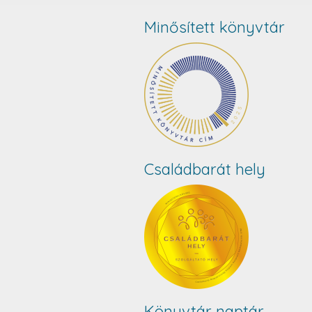
Minősített könyvtár
Családbarát hely
Könyvtár naptár