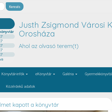
Justh Zsigmond Városi K
Orosháza
Ahol az olvasó terem(t)
Könyvtár-infók
eKönyvtár
Galéria
Gyermekkönyvtá
Közérdekű adatok
címet kapott a könyvtár