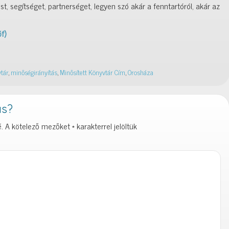
, segítséget, partnerséget, legyen szó akár a fenntartóról, akár az
f)
tár
,
minőségirányítás
,
Minősített Könyvtár Cím
,
Orosháza
ás?
.
A kötelező mezőket
*
karakterrel jelöltük