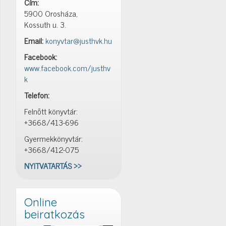
Cím:
5900 Orosháza,
Kossuth u. 3.
Email:
konyvtar@justhvk.hu
Facebook:
www.facebook.com/justhv
k
Telefon:
Felnőtt könyvtár:
+3668/413-696
Gyermekkönyvtár:
+3668/412-075
NYITVATARTÁS >>
Online
beiratkozás