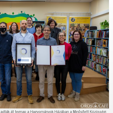
l adták át tegnap a Hagyományok Házában a Minősített Közösségi