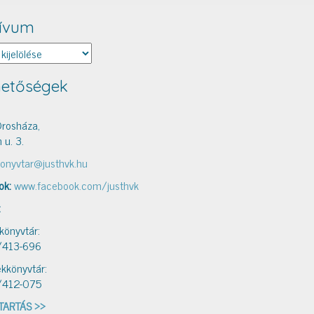
ívum
um
hetőségek
rosháza,
 u. 3.
onyvtar@justhvk.hu
ok:
www.facebook.com/justhvk
:
 könyvtár:
/413-696
kkönyvtár:
/412-075
TARTÁS >>