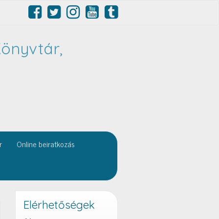
önyvtár,
r
Online beiratkozás
Elérhetőségek