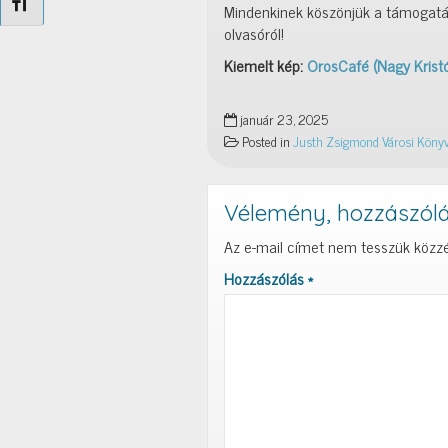
Betűméret váltása
Mindenkinek köszönjük a támogatást
olvasóról!
Kiemelt kép:
OrosCafé (Nagy Kristó
január 23, 2025
Posted in
Justh Zsigmond Városi Könyv
Vélemény, hozzászól
Az e-mail címet nem tesszük közzé
Hozzászólás
*