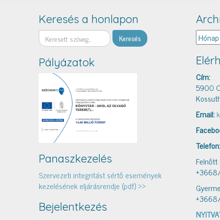
Keresés a honlapon
Arch
Keresés
Archív
Elér
Pályázatok
Cím:
5900 O
Kossuth
Email:
k
Facebo
Telefon
Panaszkezelés
Felnőtt
+3668
Szervezeti integritást sértő események
kezelésének eljárásrendje (pdf) >>
Gyerme
+3668
Bejelentkezés
NYITVA