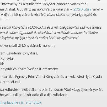
i Intézmény és a Minősített Könyvtár címeket, valamint a
gi Díjakat. A Justh Zsigmond Városi Könyvtár –
2020 után
ismét –
 A díjat a könyvtárunk részéről
Buzai Csaba
könyvtárigazgató és
tte át.
i városi könyvtár a PDCA-ciklus és a minőségirányítás számos fontos
kiemelkedően átgondolt és kialakított, a működés számos területére
 folytatva nyújtja stabil és széles körű szolgáltatásait.”
et vehetett át könyvtárunk mellett a
etem Egyetemi Könyvtára,
 Könyvtár,
tár,
 Könyvtár és Közművelődési Intézmény
ncbarcikai Egressy Béni Városi Könyvtár és a szekszárdi Illyés Gyula
l gratulálunk!
lna
kultúráért felelős államtitkár és
Vincze Máté
közgyűjteményekért
s helyettes államtitkár adta át a díjazottaknak.
a honlapunkra is feltöltöttük
.