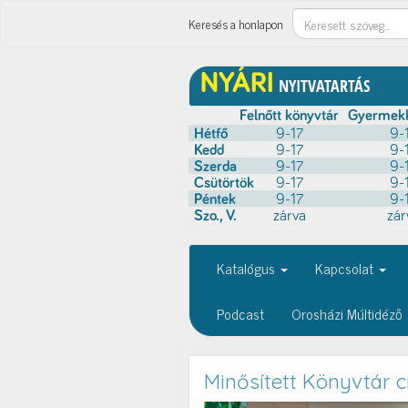
Keresés
Keresés a honlapon
Katalógus
Kapcsolat
Podcast
Orosházi Múltidéző
Minősített Könyvtár 