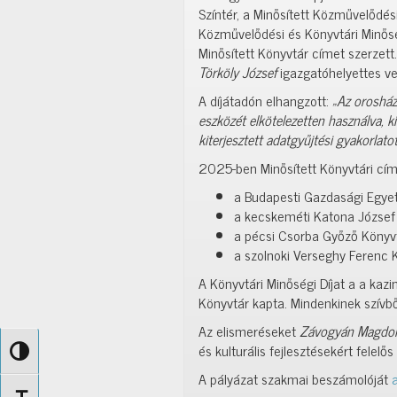
Színtér, a Minősített Közművelődés
Közművelődési és Könyvtári Minősé
Minősített Könyvtár címet szerzett.
Törköly József
igazgatóhelyettes ve
A díjátadón elhangzott:
„Az orosház
eszközét elkötelezetten használva, 
kiterjesztett adatgyűjtési gyakorlatot
2025-ben Minősített Könyvtári cím
a Budapesti Gazdasági Egy
a kecskeméti Katona József
a pécsi Csorba Győző Könyv
a szolnoki Verseghy Ferenc
A Könyvtári Minőségi Díjat a a kazi
Könyvtár kapta. Mindenkinek szívbő
Az elismeréseket
Závogyán Magdo
és kulturális fejlesztésekért felelő
Nagy kontraszt váltása
A pályázat szakmai beszámolóját