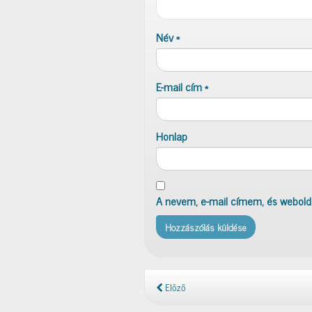
Név
*
E-mail cím
*
Honlap
A nevem, e-mail címem, és webol
Előző