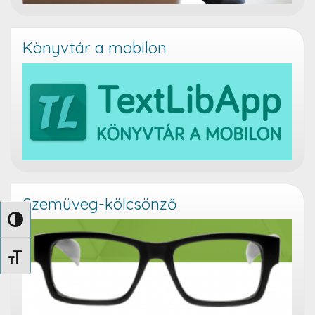
Könyvtár a mobilon
Szemüveg-kölcsönző
Nagy kontraszt váltása
Betűméret váltása