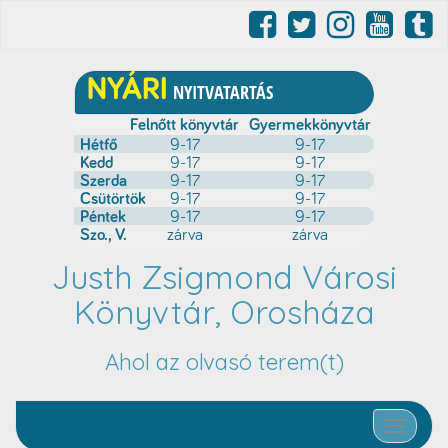
Justh Zsigmond Városi
Könyvtár, Orosháza
Ahol az olvasó terem(t)
Toggle nav