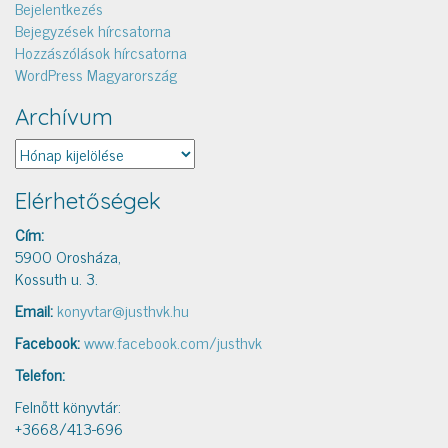
Bejelentkezés
Bejegyzések hírcsatorna
Hozzászólások hírcsatorna
WordPress Magyarország
Archívum
Archívum
Elérhetőségek
Cím:
5900 Orosháza,
Kossuth u. 3.
Email:
konyvtar@justhvk.hu
Facebook:
www.facebook.com/justhvk
Telefon:
Felnőtt könyvtár:
+3668/413-696