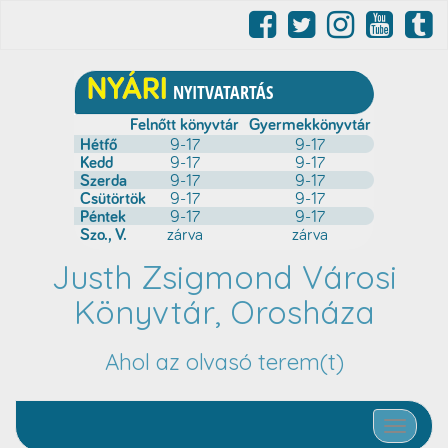
Justh Zsigmond Városi
Könyvtár, Orosháza
Ahol az olvasó terem(t)
Toggle nav