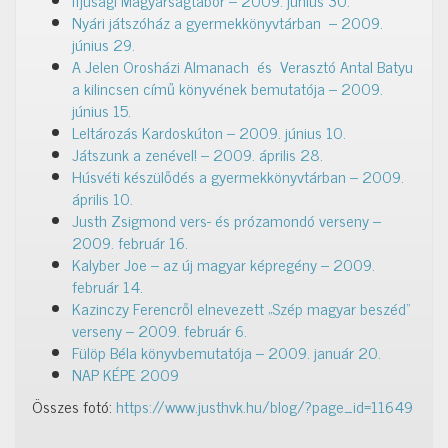
Ifjúsági Magyarságtábor – 2009. június 30.
Nyári játszóház a gyermekkönyvtárban – 2009.
június 29.
A Jelen Orosházi Almanach és Verasztó Antal Batyu
a kilincsen című könyvének bemutatója – 2009.
június 15.
Leltározás Kardoskúton – 2009. június 10.
Játszunk a zenével! – 2009. április 28.
Húsvéti készülődés a gyermekkönyvtárban – 2009.
április 10.
Justh Zsigmond vers- és prózamondó verseny –
2009. február 16.
Kalyber Joe – az új magyar képregény – 2009.
február 14.
Kazinczy Ferencről elnevezett „Szép magyar beszéd”
verseny – 2009. február 6.
Fülöp Béla könyvbemutatója – 2009. január 20.
NAP KÉPE 2009
Összes fotó:
https://www.justhvk.hu/blog/?page_id=11649