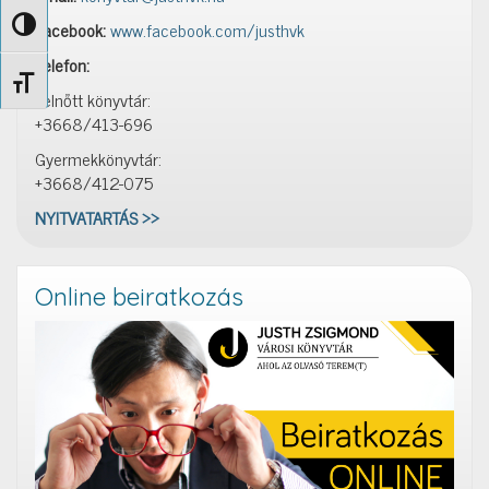
Facebook:
www.facebook.com/justhvk
Nagy kontraszt váltása
Telefon:
Betűméret váltása
Felnőtt könyvtár:
+3668/413-696
Gyermekkönyvtár:
+3668/412-075
NYITVATARTÁS >>
Online beiratkozás