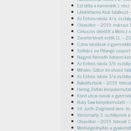
Ezt látta a kameránk 1. rész
LélekVitamin Klub találkozó
Az Eötvös-iskola 4/a. osztá
Olvasókör – 2019. március 
Cirkuszos délelőtt a Móricz 
Zenetörténeti esték 11. – 2
Czina iskolások a gyermekk
Székács ovi Pillangó csopor
Nagyné Németh Adrienn kön
Az Eötvös iskola 3/b osztál
Mihalec Gábor író-olvasó tal
Az Eötvös iskola 3/a osztál
Bakelitsztorik – 2019. febru
Hering Zoltán könyvbemutató
Könd utcai ovisok a gyermek
Ruby Saw könyvbemutató – 2
19. Justh Zsigmond vers- és
Vörösmarty 3. osztályosok a
Olvasókör – 2019. február 1
Minőségirányítás a gyakorla