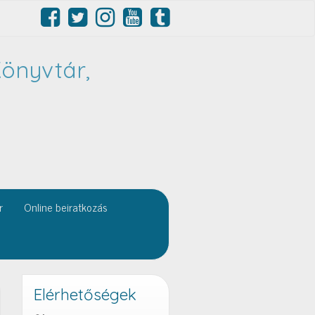
önyvtár,
r
Online beiratkozás
Elérhetőségek