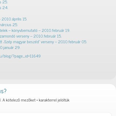
s 25.
is 24.
2010.április 15.
árcius 25.
elek – könyvbemutató – 2010.február 19.
ózamondó verseny – 2010.február 15
.
tt „Szép magyar beszéd” verseny – 2010.február 05.
0.január 29.
.hu/blog/?page_id=11649
ás?
.
A kötelező mezőket
*
karakterrel jelöltük