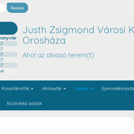
Justh Zsigmond Városi K
Orosháza
Ahol az olvasó terem(t)
Könyvtár-infók
eKönyvtár
Galéria
Gyermekkönyvtá
Közérdekű adatok