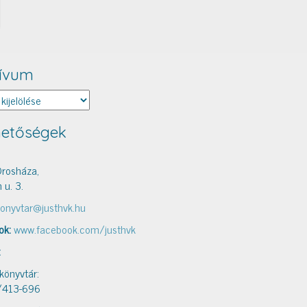
ívum
um
hetőségek
rosháza,
 u. 3.
onyvtar@justhvk.hu
ok:
www.facebook.com/justhvk
:
 könyvtár:
/413-696