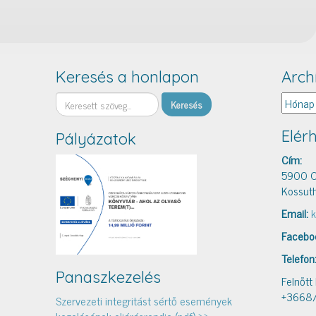
Keresés a honlapon
Arch
Keresés
Archív
Elér
Pályázatok
Cím:
5900 O
Kossuth
Email:
k
Facebo
Telefon
Panaszkezelés
Felnőtt
+3668
Szervezeti integritást sértő események
kezelésének eljárásrendje (pdf) >>