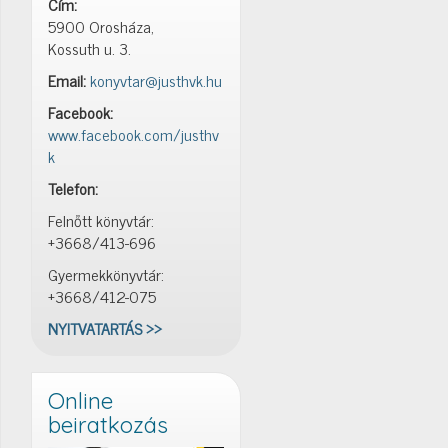
Cím:
5900 Orosháza,
Kossuth u. 3.
Email:
konyvtar@justhvk.hu
Facebook:
www.facebook.com/justhv
k
Telefon:
Felnőtt könyvtár:
+3668/413-696
Gyermekkönyvtár:
+3668/412-075
NYITVATARTÁS >>
Online
beiratkozás