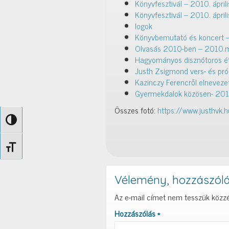
Könyvfesztivál – 2010. áprili
Könyvfesztivál – 2010. ápril
logok
Könyvbemutató és koncert – 
Olvasás 2010-ben – 2010.m
Hagyományos disznótoros ét
Justh Zsigmond vers- és pr
Kazinczy Ferencről elneveze
Gyermekdalok közösen- 201
Összes fotó:
https://www.justhvk
Nagy kontraszt váltása
Betűméret váltása
Vélemény, hozzászól
Az e-mail címet nem tesszük közzé
Hozzászólás
*