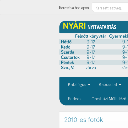
Keresés
Keresés a honlapon
Katalógus
Kapcsolat
Podcast
Orosházi Múltidéző
2010-es fotók