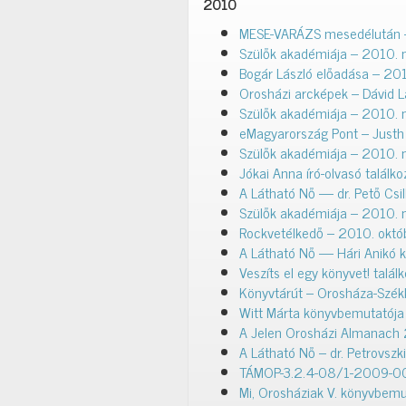
2010
MESE-VARÁZS mesedélután 
Szülők akadémiája – 2010.
Bogár László előadása – 20
Orosházi arcképek – Dávid 
Szülők akadémiája – 2010. 
eMagyarország Pont – Justh
Szülők akadémiája – 2010. 
Jókai Anna író-olvasó találk
A Látható Nő — dr. Pető Csi
Szülők akadémiája – 2010. 
Rockvetélkedő – 2010. októ
A Látható Nő — Hári Anikó k
Veszíts el egy könyvet! talá
Könyvtárút – Orosháza-Szék
Witt Márta könyvbemutatója
A Jelen Orosházi Almanach
A Látható Nő – dr. Petrovsz
TÁMOP-3.2.4-08/1-2009-0035
Mi, Orosháziak V. könyvbem