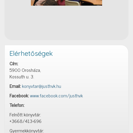
Elérhetőségek
Cím:
5900 Orosháza,
Kossuth u. 3.
Email:
konyvtar@justhvk.hu
Facebook:
www.facebook.com/justhvk
Telefon:
Felnőtt könyvtár:
+3668/413-696
Gyermekkönyvtár: