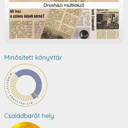
Minősített könyvtár
Családbarát hely