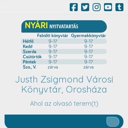
Justh Zsigmond Városi
Könyvtár, Orosháza
Ahol az olvasó terem(t)
Toggle nav