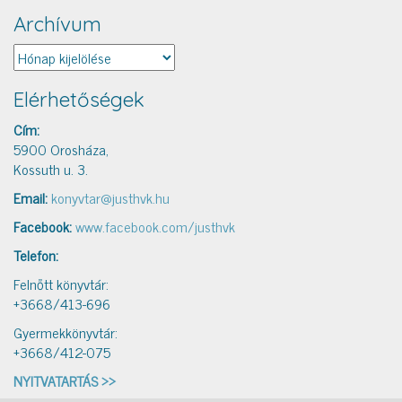
Archívum
Archívum
Elérhetőségek
Cím:
5900 Orosháza,
Kossuth u. 3.
Email:
konyvtar@justhvk.hu
Facebook:
www.facebook.com/justhvk
Telefon:
Felnőtt könyvtár:
+3668/413-696
Gyermekkönyvtár:
+3668/412-075
NYITVATARTÁS >>