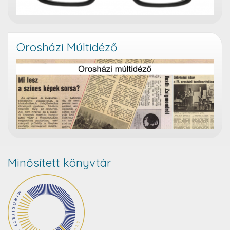
Orosházi Múltidéző
Minősített könyvtár