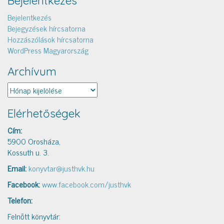
Bejelentkezés
Bejelentkezés
Bejegyzések hírcsatorna
Hozzászólások hírcsatorna
WordPress Magyarország
Archívum
Archívum
Elérhetőségek
Cím:
5900 Orosháza,
Kossuth u. 3.
Email:
konyvtar@justhvk.hu
Facebook:
www.facebook.com/justhvk
Telefon:
Felnőtt könyvtár: