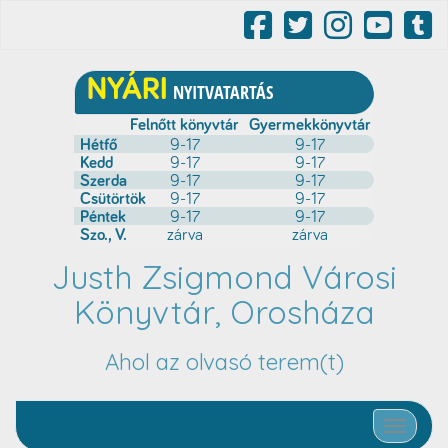
Justh Zsigmond Városi
Könyvtár, Orosháza
Ahol az olvasó terem(t)
Toggle nav