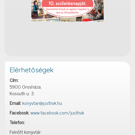
Elérhetőségek
Cím:
5900 Orosháza,
Kossuth u. 3.
Email:
konyvtar@justhvk.hu
Facebook:
www.facebook.com/justhvk
Telefon:
Felnőtt könyvtár: