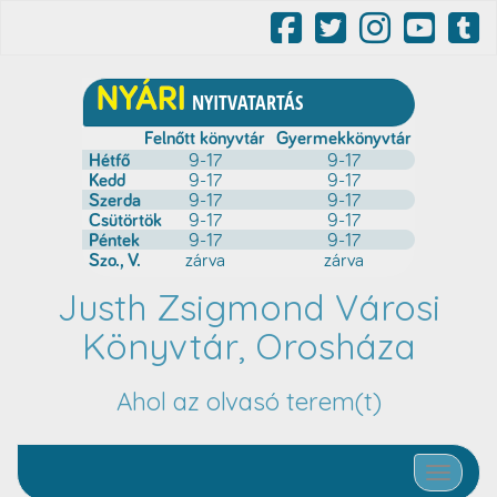
Justh Zsigmond Városi
Könyvtár, Orosháza
Ahol az olvasó terem(t)
Toggle nav