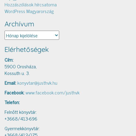
Hozzászólások hírcsatorna
WordPress Magyarország
Archívum
Archívum
Elérhetőségek
Cím:
5900 Orosháza,
Kossuth u. 3.
Email:
konyvtar@justhvk.hu
Facebook:
www.facebook.com/justhvk
Telefon:
Felnőtt könyvtár:
+3668/413-696
Gyermekkönyvtár:
+3668/412-075