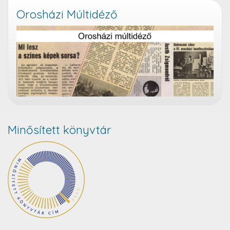
Orosházi Múltidéző
Minősített könyvtár