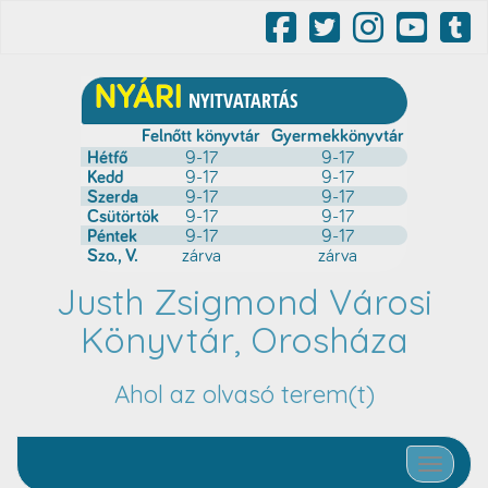
Justh Zsigmond Városi
Könyvtár, Orosháza
Ahol az olvasó terem(t)
Toggle nav