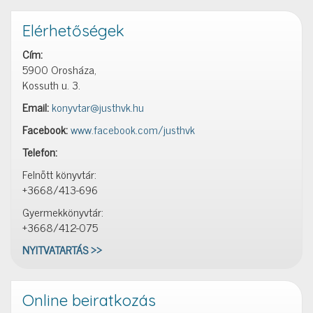
Elérhetőségek
Cím:
5900 Orosháza,
Kossuth u. 3.
Email:
konyvtar@justhvk.hu
Facebook:
www.facebook.com/justhvk
Telefon:
Felnőtt könyvtár:
+3668/413-696
Gyermekkönyvtár:
+3668/412-075
NYITVATARTÁS >>
Online beiratkozás