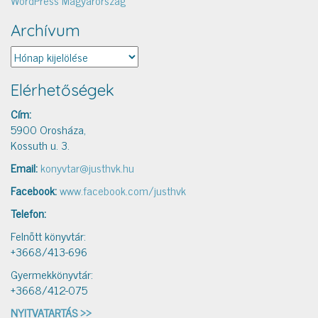
Archívum
Archívum
Elérhetőségek
Cím:
5900 Orosháza,
Kossuth u. 3.
Email:
konyvtar@justhvk.hu
Facebook:
www.facebook.com/justhvk
Telefon:
Felnőtt könyvtár:
+3668/413-696
Gyermekkönyvtár:
+3668/412-075
NYITVATARTÁS >>