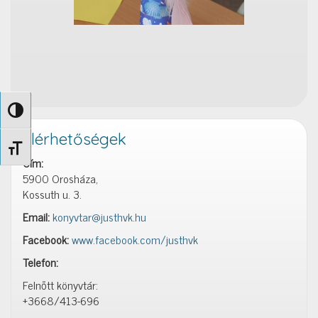
Nagy kontraszt váltása
Elérhetőségek
Betűméret váltása
Cím:
5900 Orosháza,
Kossuth u. 3.
Email:
konyvtar@justhvk.hu
Facebook:
www.facebook.com/justhvk
Telefon:
Felnőtt könyvtár:
+3668/413-696