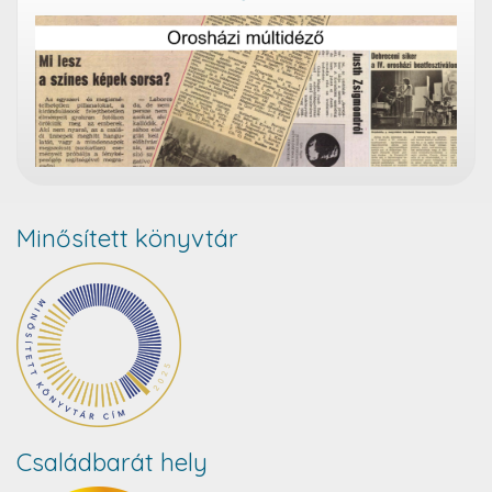
Minősített könyvtár
Családbarát hely