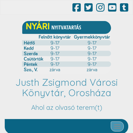
Justh Zsigmond Városi
Könyvtár, Orosháza
Ahol az olvasó terem(t)
Toggle nav