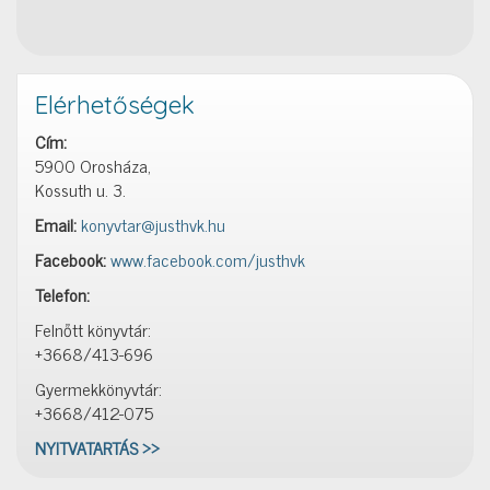
Elérhetőségek
Cím:
5900 Orosháza,
Kossuth u. 3.
Email:
konyvtar@justhvk.hu
Facebook:
www.facebook.com/justhvk
Telefon:
Felnőtt könyvtár:
+3668/413-696
Gyermekkönyvtár:
+3668/412-075
NYITVATARTÁS >>