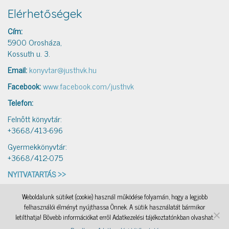
Elérhetőségek
Cím:
5900 Orosháza,
Kossuth u. 3.
Email:
konyvtar@justhvk.hu
Facebook:
www.facebook.com/justhvk
Telefon:
Felnőtt könyvtár:
+3668/413-696
Gyermekkönyvtár:
+3668/412-075
NYITVATARTÁS >>
Weboldalunk sütiket (cookie) használ működése folyamán, hogy a legjobb
IAMSocial
, a WordPress Theme by
@aicragellebasi
Könyvtári levelezés
, a WordPress Theme by
felhasználói élményt nyújthassa Önnek. A sütik használatát bármikor
@aicragellebasi
Nyomtató
, a WordPress Theme by
@aicragellebasi
OKKA
, a WordPress Theme by
letilthatja! Bővebb információkat erről Adatkezelési tájékoztatónkban olvashat.
@aicragellebasi