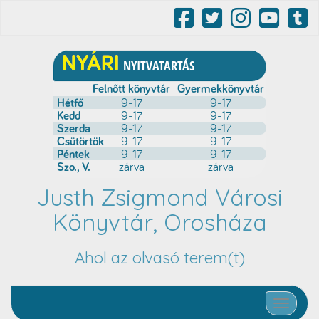
Justh Zsigmond Városi
Könyvtár, Orosháza
Ahol az olvasó terem(t)
Toggle nav