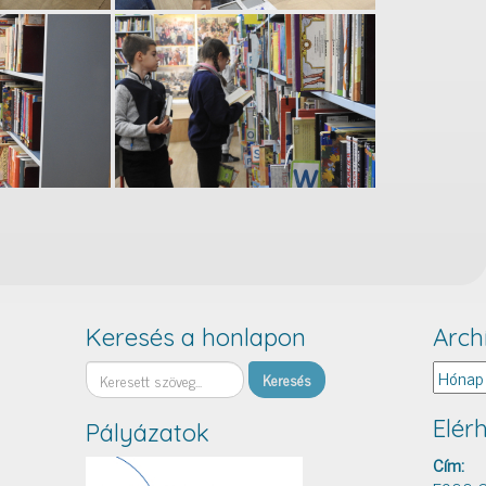
Keresés a honlapon
Arch
Keresés
Archív
Elér
Pályázatok
Cím: