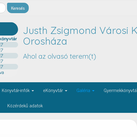
Justh Zsigmond Városi K
Orosháza
Ahol az olvasó terem(t)
Könyvtár-infók
eKönyvtár
Galéria
Gyermekkönyvtá
Közérdekű adatok