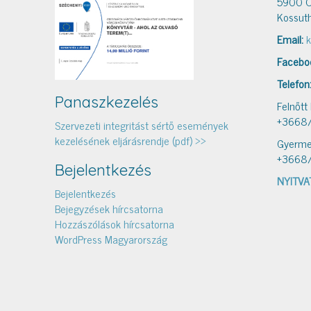
5900 O
Kossuth
Email:
k
Facebo
Telefon
Panaszkezelés
Felnőtt
+3668
Szervezeti integritást sértő események
kezelésének eljárásrendje (pdf) >>
Gyerme
+3668
Bejelentkezés
NYITVA
Bejelentkezés
Bejegyzések hírcsatorna
Hozzászólások hírcsatorna
WordPress Magyarország