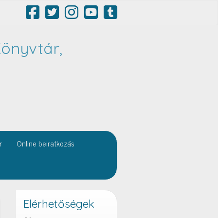
önyvtár,
r
Online beiratkozás
Elérhetőségek