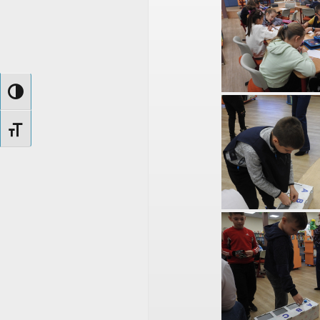
Nagy kontraszt váltása
Betűméret váltása