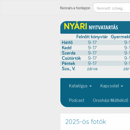
Keresés
Keresés a honlapon
Katalógus
Kapcsolat
Podcast
Orosházi Múltidéző
2025-ös fotók