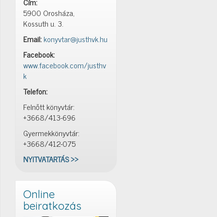
Cím:
5900 Orosháza,
Kossuth u. 3.
Email:
konyvtar@justhvk.hu
Facebook:
www.facebook.com/justhv
k
Telefon:
Felnőtt könyvtár:
+3668/413-696
Gyermekkönyvtár:
+3668/412-075
NYITVATARTÁS >>
Online
beiratkozás