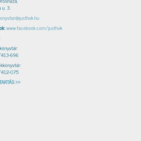
rosháza,
 u. 3.
onyvtar@justhvk.hu
ok:
www.facebook.com/justhvk
:
 könyvtár:
/413-696
kkönyvtár:
/412-075
TARTÁS >>