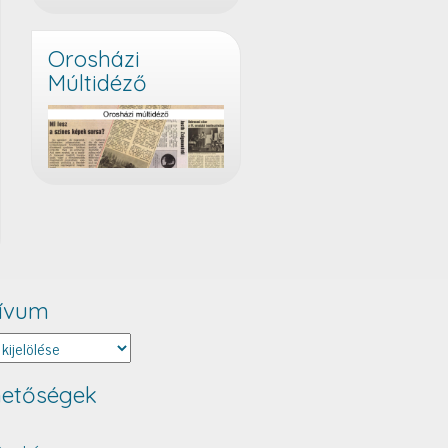
Orosházi
Múltidéző
ívum
um
hetőségek