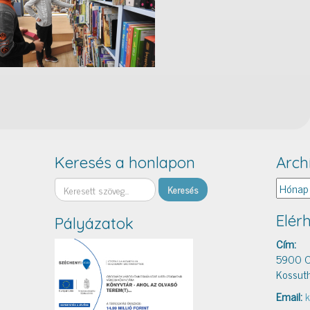
Keresés a honlapon
Arch
Keresés
Archív
Elér
Pályázatok
Cím:
5900 O
Kossuth
Email:
k