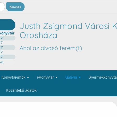
Justh Zsigmond Városi K
Orosháza
Ahol az olvasó terem(t)
Könyvtár-infók
eKönyvtár
Galéria
Gyermekkönyvtá
Közérdekű adatok