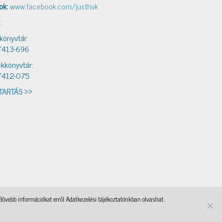
ok:
www.facebook.com/justhvk
:
 könyvtár:
/413-696
kkönyvtár:
/412-075
TARTÁS >>
Bővebb információkat erről Adatkezelési tájékoztatónkban olvashat.
ebasi
OKKA
, a WordPress Theme by
@aicragellebasi