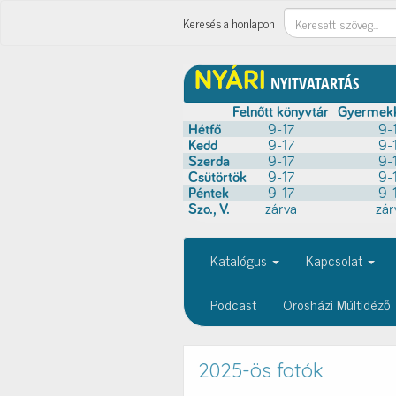
Keresés
Keresés a honlapon
Katalógus
Kapcsolat
Podcast
Orosházi Múltidéző
2025-ös fotók