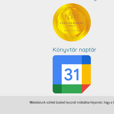
Könyvtár naptár
Weboldalunk sütiket (cookie) használ működése folyamán, hogy a le
IAMSocial
, a WordPress Theme by
@aicragellebasi