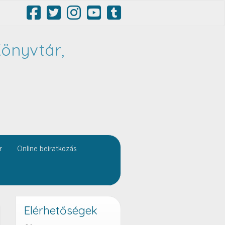
önyvtár,
r
Online beiratkozás
Elérhetőségek