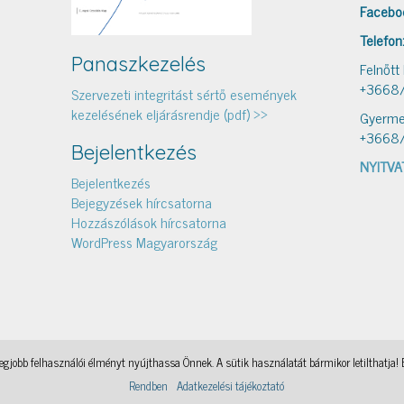
Facebo
Telefon
Panaszkezelés
Felnőtt
+3668
Szervezeti integritást sértő események
kezelésének eljárásrendje (pdf) >>
Gyerme
+3668
Bejelentkezés
NYITVA
Bejelentkezés
Bejegyzések hírcsatorna
Hozzászólások hírcsatorna
WordPress Magyarország
gjobb felhasználói élményt nyújthassa Önnek. A sütik használatát bármikor letilthatja! 
Könyvtári levelezés
, a WordPress Theme by
@aicragellebasi
Nyomtató
, a WordPress Theme by
@aicragell
Rendben
Adatkezelési tájékoztató