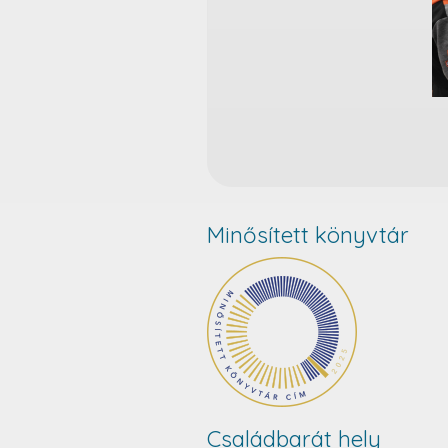
Minősített könyvtár
Családbarát hely