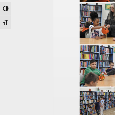
Nagy kontraszt váltása
Betűméret váltása