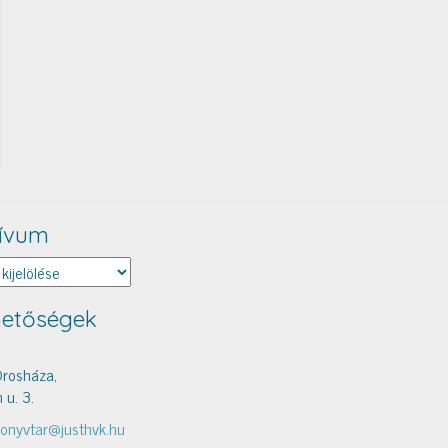
ívum
um
hetőségek
rosháza,
 u. 3.
onyvtar@justhvk.hu