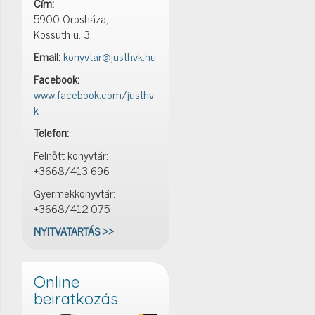
Cím:
5900 Orosháza,
Kossuth u. 3.
Email:
konyvtar@justhvk.hu
Facebook:
www.facebook.com/justhv
k
Telefon:
Felnőtt könyvtár:
+3668/413-696
Gyermekkönyvtár:
+3668/412-075
NYITVATARTÁS >>
Online
beiratkozás