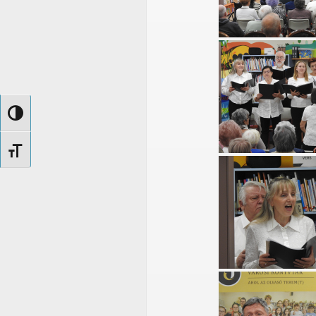
Nagy kontraszt váltása
Betűméret váltása