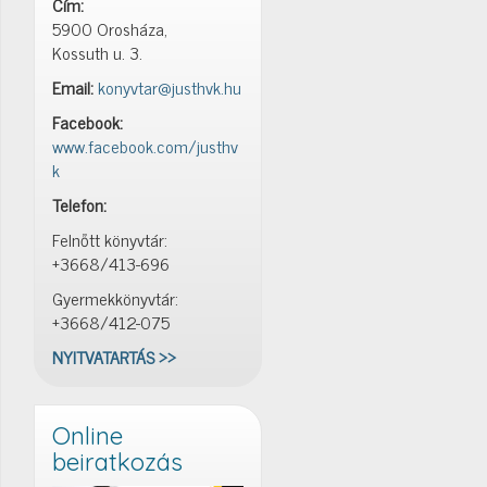
Cím:
5900 Orosháza,
Kossuth u. 3.
Email:
konyvtar@justhvk.hu
Facebook:
www.facebook.com/justhv
k
Telefon:
Felnőtt könyvtár:
+3668/413-696
Gyermekkönyvtár:
+3668/412-075
NYITVATARTÁS >>
Online
beiratkozás