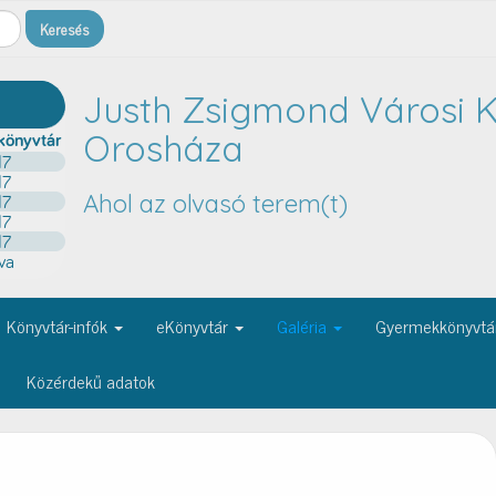
Justh Zsigmond Városi K
Orosháza
Ahol az olvasó terem(t)
Könyvtár-infók
eKönyvtár
Galéria
Gyermekkönyvtá
Közérdekű adatok