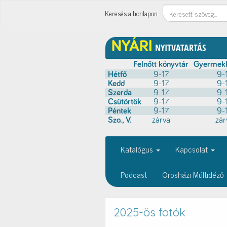
Keresés
Keresés a honlapon
Katalógus
Kapcsolat
Podcast
Orosházi Múltidéző
2025-ös fotók