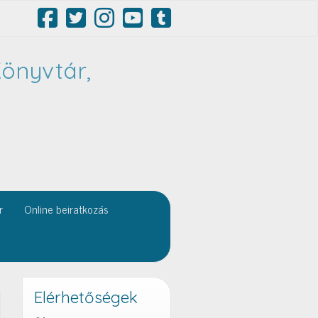
önyvtár,
r
Online beiratkozás
Elérhetőségek