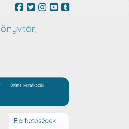
önyvtár,
r
Online beiratkozás
Elérhetőségek