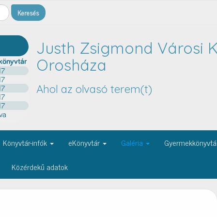
Justh Zsigmond Városi K
Orosháza
Ahol az olvasó terem(t)
Könyvtár-infók
eKönyvtár
Galéria
Gyermekkönyvtá
Közérdekű adatok