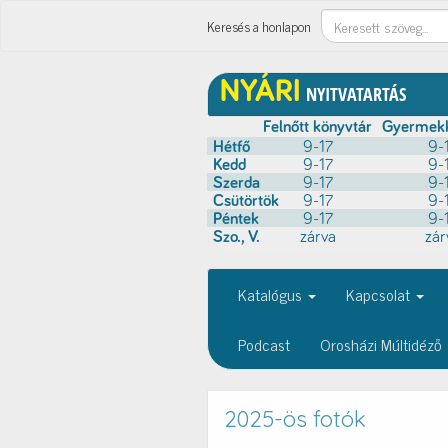
Keresés
Keresés a honlapon
Katalógus
Kapcsolat
Podcast
Orosházi Múltidéző
2025-ös fotók