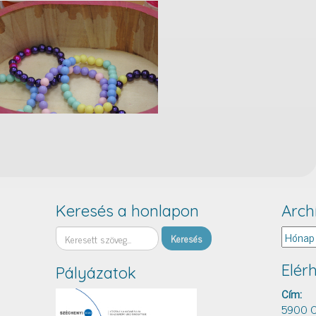
Keresés a honlapon
Arch
Keresés
Archív
Elér
Pályázatok
Cím:
5900 O