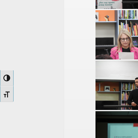
Nagy kontraszt váltása
Betűméret váltása