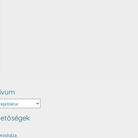
ívum
um
hetőségek
rosháza,