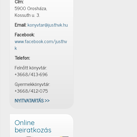
Cím:
5900 Orosháza,
Kossuth u. 3.
Email:
konyvtar@justhvk.hu
Facebook:
www.facebook.com/justhv
k
Telefon:
Felnőtt könyvtár:
+3668/413-696
Gyermekkönyvtár:
+3668/412-075
NYITVATARTÁS >>
Online
beiratkozás