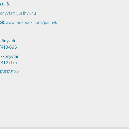
 u. 3.
onyvtar@justhvk.hu
ok:
www.facebook.com/justhvk
:
 könyvtár:
/413-696
kkönyvtár:
/412-075
TARTÁS >>