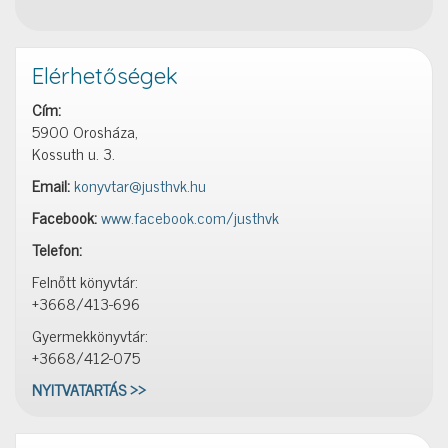
Elérhetőségek
Cím:
5900 Orosháza,
Kossuth u. 3.
Email:
konyvtar@justhvk.hu
Facebook:
www.facebook.com/justhvk
Telefon:
Felnőtt könyvtár:
+3668/413-696
Gyermekkönyvtár:
+3668/412-075
NYITVATARTÁS >>