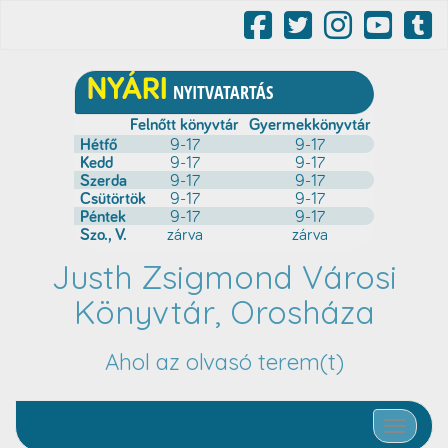
Justh Zsigmond Városi
Könyvtár, Orosháza
Ahol az olvasó terem(t)
Toggle nav