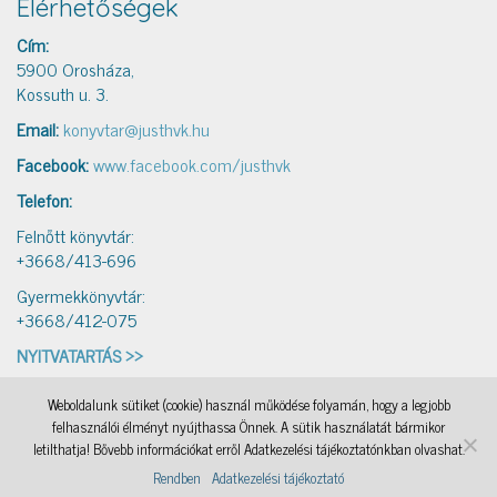
Elérhetőségek
Cím:
5900 Orosháza,
Kossuth u. 3.
Email:
konyvtar@justhvk.hu
Facebook:
www.facebook.com/justhvk
Telefon:
Felnőtt könyvtár:
+3668/413-696
Gyermekkönyvtár:
+3668/412-075
NYITVATARTÁS >>
Weboldalunk sütiket (cookie) használ működése folyamán, hogy a legjobb
IAMSocial
, a WordPress Theme by
@aicragellebasi
Könyvtári levelezés
, a WordPress Theme by
felhasználói élményt nyújthassa Önnek. A sütik használatát bármikor
@aicragellebasi
Nyomtató
, a WordPress Theme by
@aicragellebasi
OKKA
, a WordPress Theme by
letilthatja! Bővebb információkat erről Adatkezelési tájékoztatónkban olvashat.
@aicragellebasi
Rendben
Adatkezelési tájékoztató