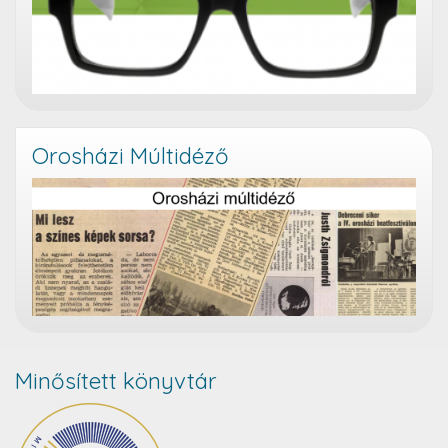
Orosházi Múltidéző
Minősített könyvtár