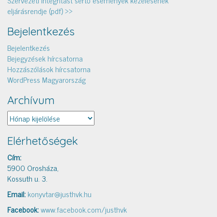
eljárásrendje (pdf) >>
Bejelentkezés
Bejelentkezés
Bejegyzések hírcsatorna
Hozzászólások hírcsatorna
WordPress Magyarország
Archívum
Archívum
Elérhetőségek
Cím:
5900 Orosháza,
Kossuth u. 3.
Email:
konyvtar@justhvk.hu
Facebook:
www.facebook.com/justhvk