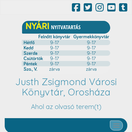
Justh Zsigmond Városi
Könyvtár, Orosháza
Ahol az olvasó terem(t)
Toggle nav