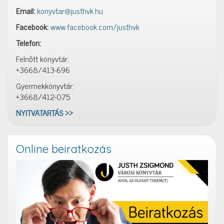
Email:
konyvtar@justhvk.hu
Facebook:
www.facebook.com/justhvk
Telefon:
Felnőtt könyvtár:
+3668/413-696
Gyermekkönyvtár:
+3668/412-075
NYITVATARTÁS >>
Online beiratkozás