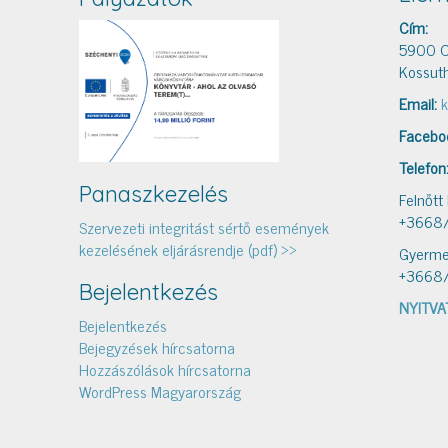
Cím:
5900 O
Kossuth
Email:
k
Facebo
Telefon
Panaszkezelés
Felnőtt
+3668
Szervezeti integritást sértő események
kezelésének eljárásrendje (pdf) >>
Gyerme
+3668
Bejelentkezés
NYITVA
Bejelentkezés
Bejegyzések hírcsatorna
Hozzászólások hírcsatorna
WordPress Magyarország