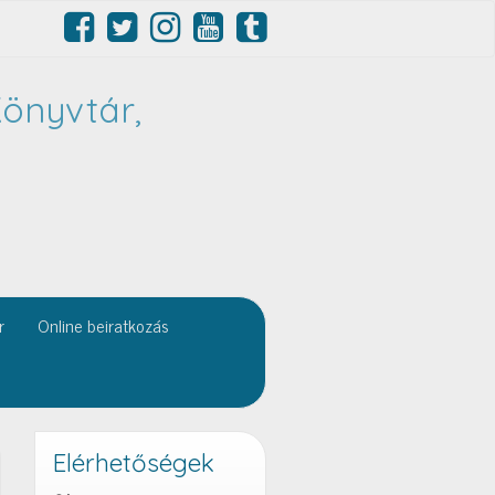
önyvtár,
r
Online beiratkozás
Elérhetőségek