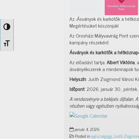
Az „Ásványok és karkötők a hétkö
Megértésüket köszönjük!
Nagy kontraszt váltása
Az Orosházi Mályvavirág Pont sz
kampány részeként
Betűméret váltása
Ásványok és karkötők a hétközna
Az előadást tartja:
Albert Viktória
, 
ásványékszerek a mindennapok tud
Helyszín
: Justh Zsigmond Városi K
Időpont
: 2026. január 30., péntek,
A rendezvényre a belépés díjtalan. A
részben vagy egészben nyilvánosságr
január 4, 2026
Posted in
egészségügy
,
Justh Zsigmond