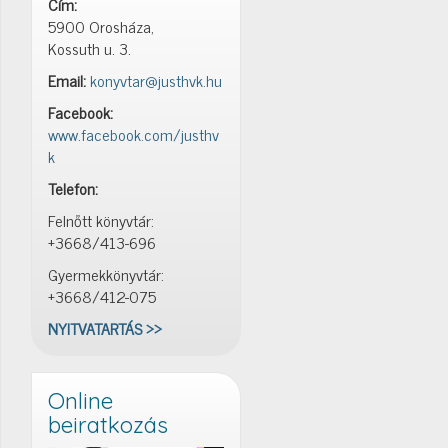
Cím:
5900 Orosháza,
Kossuth u. 3.
Email:
konyvtar@justhvk.hu
Facebook:
www.facebook.com/justhv
k
Telefon:
Felnőtt könyvtár:
+3668/413-696
Gyermekkönyvtár:
+3668/412-075
NYITVATARTÁS >>
Online
beiratkozás