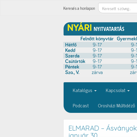
Keresés
Keresés a honlapon
Katalógus
Kapcsolat
Podcast
Orosházi Múltidéző
ELMARAD – Ásványok 
január 30.