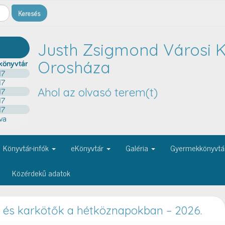
Justh Zsigmond Városi K
Orosháza
Ahol az olvasó terem(t)
Könyvtár-infók
eKönyvtár
Galéria
Gyermekkönyvtá
Közérdekű adatok
és karkötők a hétköznapokban – 2026.