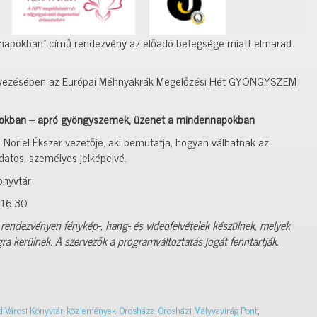
znapokban” című rendezvény az előadó betegsége miatt elmarad.
ervezésében az Európai Méhnyakrák Megelőzési Hét GYÖNGYSZEM
pokban – apró gyöngyszemek, üzenet a mindennapokban
a Noriel Ékszer vezetője, aki bemutatja, hogyan válhatnak az
atos, személyes jelképeivé.
önyvtár
 16:30
 rendezvényen fénykép-, hang- és videofelvételek készülnek, melyek
a kerülnek. A szervezők a programváltoztatás jogát fenntartják.
 Városi Könyvtár
,
közlemények
,
Orosháza
,
Orosházi Mályvavirág Pont
,