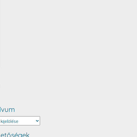
ívum
um
hetőségek