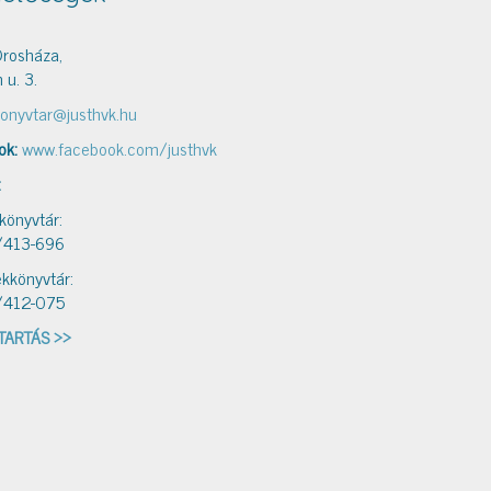
rosháza,
 u. 3.
onyvtar@justhvk.hu
ok:
www.facebook.com/justhvk
:
 könyvtár:
/413-696
kkönyvtár:
/412-075
TARTÁS >>