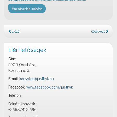
Előző
Következő
Elérhetőségek
Cím:
5900 Orosháza,
Kossuth u. 3.
Email:
konyvtar@justhvk.hu
Facebook:
www.facebook.com/justhvk
Telefon:
Felnőtt könyvtár:
+3668/413-696