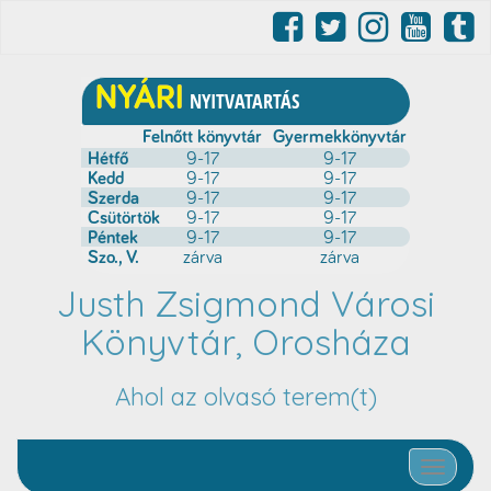
Justh Zsigmond Városi
Könyvtár, Orosháza
Ahol az olvasó terem(t)
Toggle nav