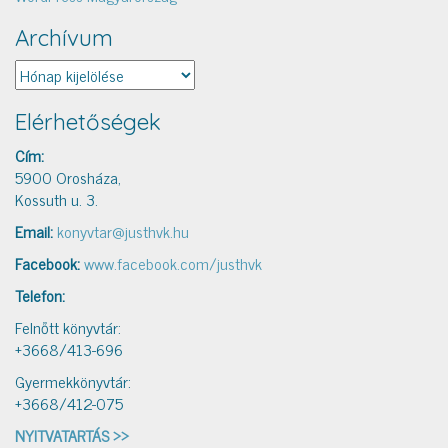
Archívum
Archívum
Elérhetőségek
Cím:
5900 Orosháza,
Kossuth u. 3.
Email:
konyvtar@justhvk.hu
Facebook:
www.facebook.com/justhvk
Telefon:
Felnőtt könyvtár:
+3668/413-696
Gyermekkönyvtár:
+3668/412-075
NYITVATARTÁS >>