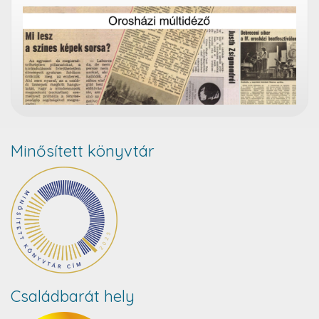
Minősített könyvtár
Családbarát hely