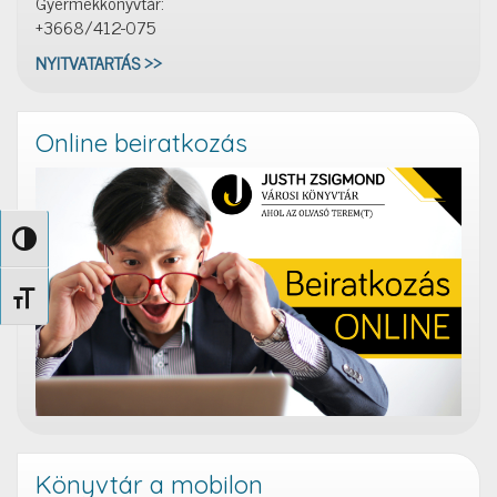
Gyermekkönyvtár:
+3668/412-075
NYITVATARTÁS >>
Online beiratkozás
Nagy kontraszt váltása
Betűméret váltása
Könyvtár a mobilon