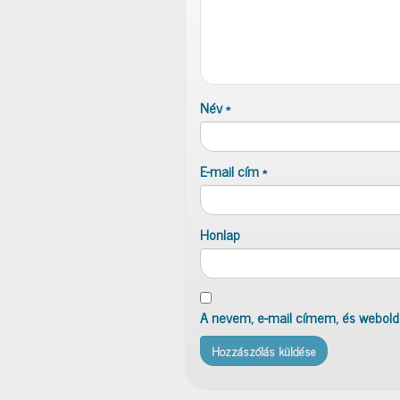
Név
*
E-mail cím
*
Honlap
A nevem, e-mail címem, és webol