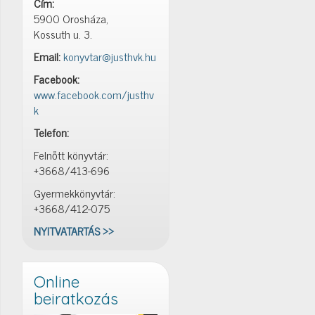
Cím:
5900 Orosháza,
Kossuth u. 3.
Email:
konyvtar@justhvk.hu
Facebook:
www.facebook.com/justhv
k
Telefon:
Felnőtt könyvtár:
+3668/413-696
Gyermekkönyvtár:
+3668/412-075
NYITVATARTÁS >>
Online
beiratkozás