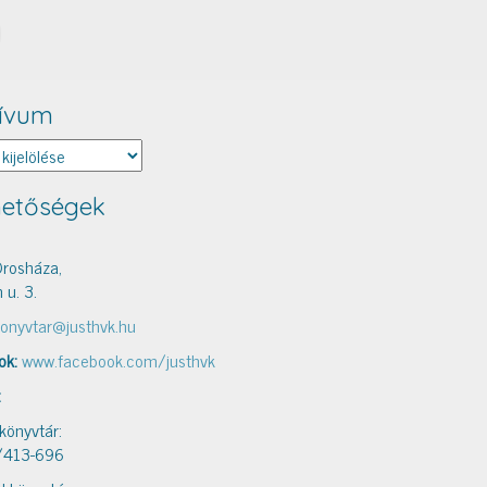
ívum
um
hetőségek
rosháza,
 u. 3.
onyvtar@justhvk.hu
ok:
www.facebook.com/justhvk
:
 könyvtár:
/413-696