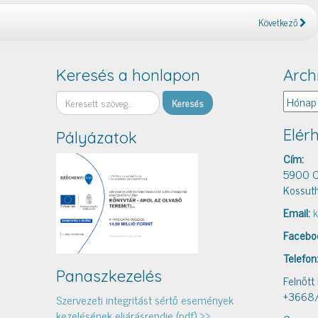
Következő
Keresés a honlapon
Arch
Keresés
Archív
Elér
Pályázatok
Cím:
5900 O
Kossuth
Email:
k
Facebo
Telefon
Panaszkezelés
Felnőtt
+3668
Szervezeti integritást sértő események
kezelésének eljárásrendje (pdf) >>