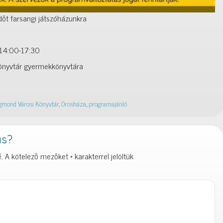
dőt farsangi játszóházunkra
, 14:00-17:30
Könyvtár gyermekkönyvtára
gmond Városi Könyvtár
,
Orosháza
,
programajánló
ás?
.
A kötelező mezőket
*
karakterrel jelöltük