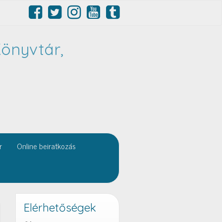
önyvtár,
r
Online beiratkozás
Elérhetőségek