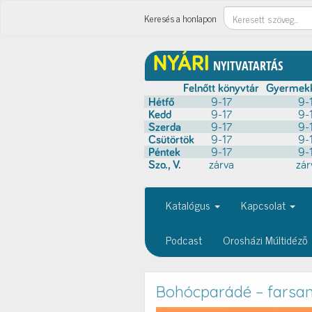
Keresés
Keresés a honlapon
Katalógus
Kapcsolat
Podcast
Orosházi Múltidéző
Bohócparádé – farsan