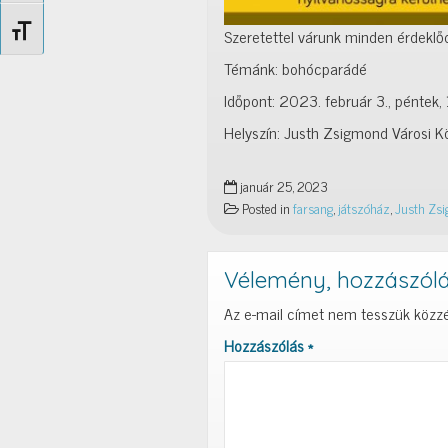
Betűméret váltása
Szeretettel várunk minden érdeklő
Témánk: bohócparádé
Időpont: 2023. február 3., péntek
Helyszín: Justh Zsigmond Városi 
január 25, 2023
Posted in
farsang
,
játszóház
,
Justh Zsi
Vélemény, hozzászól
Az e-mail címet nem tesszük közzé
Hozzászólás
*