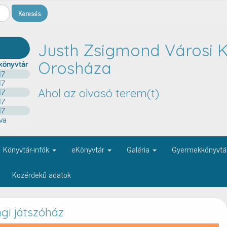
Justh Zsigmond Városi K
Orosháza
Ahol az olvasó terem(t)
Könyvtár-infók
eKönyvtár
Galéria
Gyermekkönyvtá
Közérdekű adatok
gi játszóház