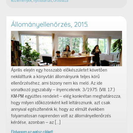
–
április
21.:
teljes
Állományellenőrzés, 2015.
körű
állományellenőrzés
miatt
zárva
Április elején egy hosszabb előkészületet követően
nekiláttunk a könyvtári állományunk teljes körű
ellenőrzéséhez, ami bizony nem kis meló. Az ide
vonatkozó jogszabály – ínyenceknek: 3/1975. (VIII. 17.)
KM-PM együttes rendelet – elég konkrétan meghatározza,
hogy milyen időközönként kell leltároznunk, azt csak
annyival egészítenénk ki, hogy az elmúlt években
folyamatosan napirenden volt az állományellenőrzés
kérdése, azonban – az […]
Elolvasom az egész cikket!