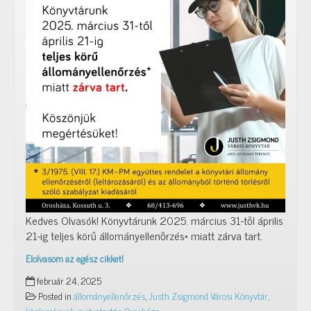
Kedves Olvasók! Könyvtárunk 2025. március 31-től április
21-ig teljes körű állományellenőrzés* miatt zárva tart.
Elolvasom az egész cikket!
2025.
február 24, 2025
március
Posted in
állományellenőrzés
,
Justh Zsigmond Városi Könyvtár
,
31.
közlemények
,
nyitvatartás
,
Orosháza