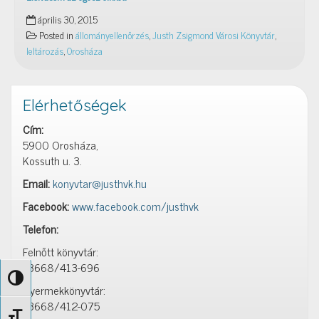
Állományellenőrzés,
április 30, 2015
2015.
Posted in
állományellenőrzés
,
Justh Zsigmond Városi Könyvtár
,
leltározás
,
Orosháza
Elérhetőségek
Cím:
5900 Orosháza,
Kossuth u. 3.
Email:
konyvtar@justhvk.hu
Facebook:
www.facebook.com/justhvk
Telefon:
Felnőtt könyvtár:
+3668/413-696
Nagy kontraszt váltása
Gyermekkönyvtár:
+3668/412-075
Betűméret váltása