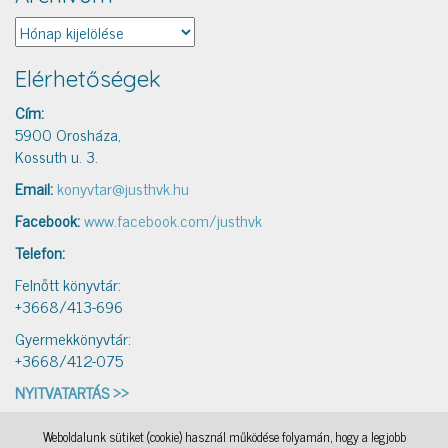
Archívum
Elérhetőségek
Cím:
5900 Orosháza,
Kossuth u. 3.
Email:
konyvtar@justhvk.hu
Facebook:
www.facebook.com/justhvk
Telefon:
Felnőtt könyvtár:
+3668/413-696
Gyermekkönyvtár:
+3668/412-075
NYITVATARTÁS >>
Weboldalunk sütiket (cookie) használ működése folyamán, hogy a legjobb
IAMSocial
, a WordPress Theme by
@aicragellebasi
Könyvtári levelezés
, a WordPress Theme by