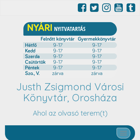
Justh Zsigmond Városi
Könyvtár, Orosháza
Ahol az olvasó terem(t)
Toggle nav