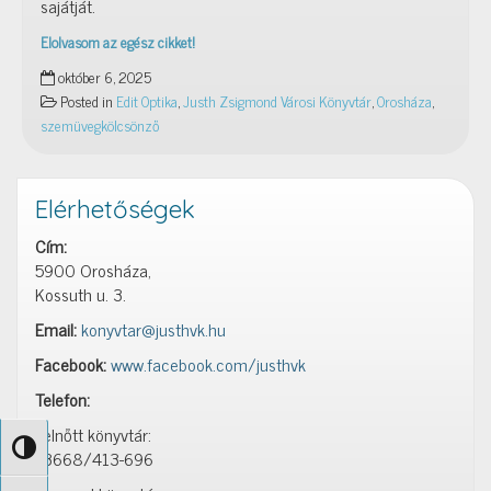
sajátját.
Elolvasom az egész cikket!
Szemüvegkölcsönző
október 6, 2025
a
Posted in
Edit Optika
,
Justh Zsigmond Városi Könyvtár
,
Orosháza
,
könyvtárban!
szemüvegkölcsönző
Elérhetőségek
Cím:
5900 Orosháza,
Kossuth u. 3.
Email:
konyvtar@justhvk.hu
Facebook:
www.facebook.com/justhvk
Telefon:
Felnőtt könyvtár:
Nagy kontraszt váltása
+3668/413-696