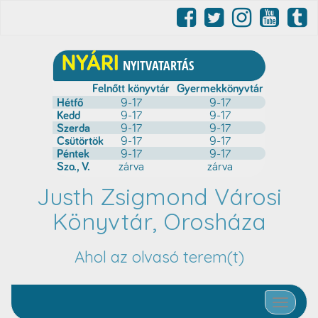
Justh Zsigmond Városi
Könyvtár, Orosháza
Ahol az olvasó terem(t)
Toggle nav