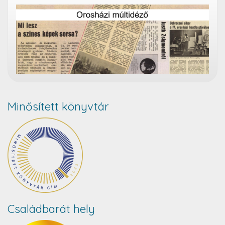
Minősített könyvtár
Családbarát hely