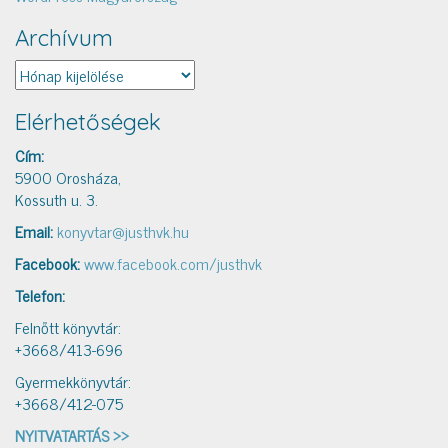
Archívum
Archívum
Elérhetőségek
Cím:
5900 Orosháza,
Kossuth u. 3.
Email:
konyvtar@justhvk.hu
Facebook:
www.facebook.com/justhvk
Telefon:
Felnőtt könyvtár:
+3668/413-696
Gyermekkönyvtár:
+3668/412-075
NYITVATARTÁS >>