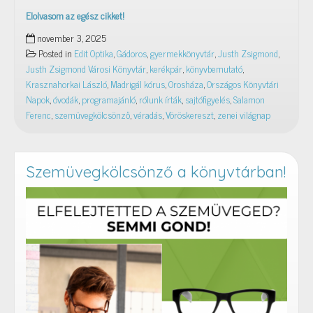
Elolvasom az egész cikket!
Rólunk
november 3, 2025
írták
Posted in
Edit Optika
,
Gádoros
,
gyermekkönyvtár
,
Justh Zsigmond
,
–
Justh Zsigmond Városi Könyvtár
,
kerékpár
,
könyvbemutató
,
2025.
Krasznahorkai László
,
Madrigál kórus
,
Orosháza
,
Országos Könyvtári
október
Napok
,
óvodák
,
programajánló
,
rólunk írták
,
sajtófigyelés
,
Salamon
Ferenc
,
szemüvegkölcsönző
,
véradás
,
Vöröskereszt
,
zenei világnap
Szemüvegkölcsönző a könyvtárban!