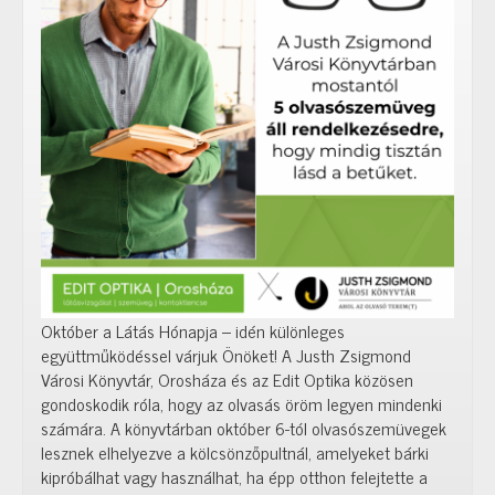
Október a Látás Hónapja – idén különleges
együttműködéssel várjuk Önöket! A Justh Zsigmond
Városi Könyvtár, Orosháza és az Edit Optika közösen
gondoskodik róla, hogy az olvasás öröm legyen mindenki
számára. A könyvtárban október 6-tól olvasószemüvegek
lesznek elhelyezve a kölcsönzőpultnál, amelyeket bárki
kipróbálhat vagy használhat, ha épp otthon felejtette a