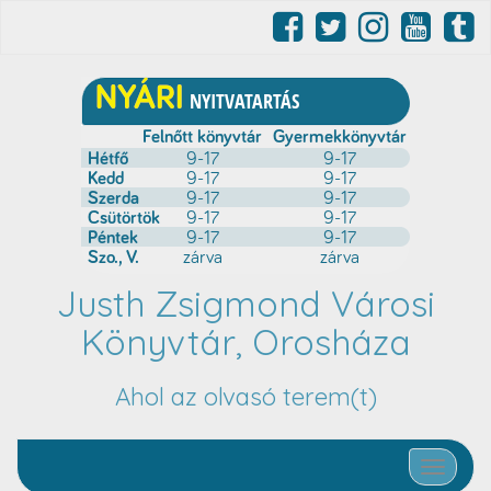
Justh Zsigmond Városi
Könyvtár, Orosháza
Ahol az olvasó terem(t)
Toggle nav