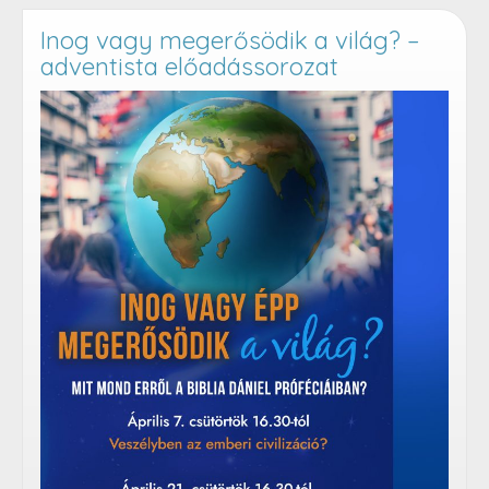
vihar
–
Inog vagy megerősödik a világ? –
adventista
adventista előadássorozat
előadássorozat