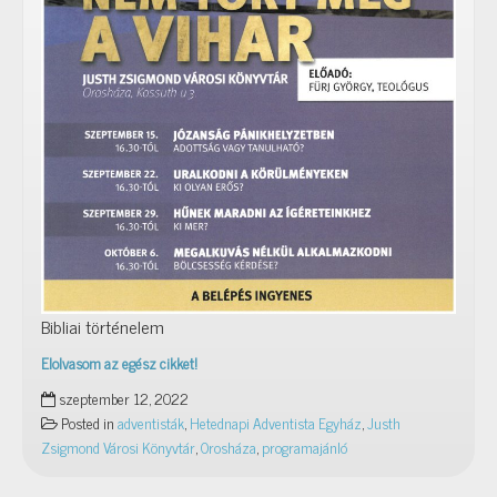
Bibliai történelem
Elolvasom az egész cikket!
Akit
szeptember 12, 2022
nem
Posted in
adventisták
,
Hetednapi Adventista Egyház
,
Justh
tört
Zsigmond Városi Könyvtár
,
Orosháza
,
programajánló
meg
a