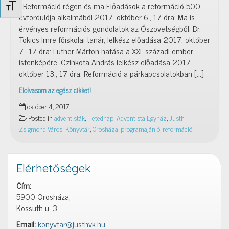
Reformáció régen és ma Előadások a reformáció 500.
Betűméret váltása
évfordulója alkalmából 2017. október 6., 17 óra: Ma is
érvényes reformációs gondolatok az Ószövetségből. Dr.
Tokics Imre főiskolai tanár, lelkész előadása 2017. október
7., 17 óra: Luther Márton hatása a XXI. századi ember
istenképére. Czinkota András lelkész előadása 2017.
október 13., 17 óra: Reformáció a párkapcsolatokban […]
Elolvasom az egész cikket!
Reformáció
október 4, 2017
régen
Posted in
adventisták
,
Hetednapi Adventista Egyház
,
Justh
és
Zsigmond Városi Könyvtár
,
Orosháza
,
programajánló
,
reformáció
ma
Elérhetőségek
Cím:
5900 Orosháza,
Kossuth u. 3.
Email:
konyvtar@justhvk.hu