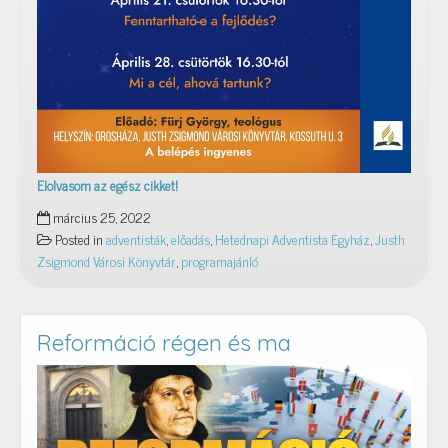
Elolvasom az egész cikket!
Inog
március 25, 2022
vagy
Posted in
adventisták
,
előadás
,
Hetednapi Adventista Egyház
,
Justh
megerősödik
Zsigmond Városi Könyvtár
,
programajánló
a
világ?
–
adventista
Reformáció régen és ma
előadássorozat