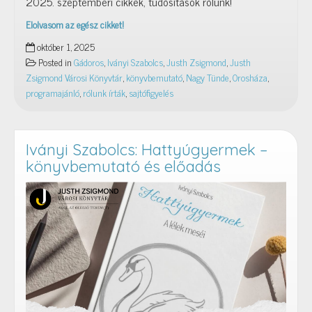
2025. szeptemberi cikkek, tudósítások rólunk!
Elolvasom az egész cikket!
Rólunk
október 1, 2025
írták
Posted in
Gádoros
,
Iványi Szabolcs
,
Justh Zsigmond
,
Justh
–
Zsigmond Városi Könyvtár
,
könyvbemutató
,
Nagy Tünde
,
Orosháza
,
2025.
programajánló
,
rólunk írták
,
sajtófigyelés
szeptember
Iványi Szabolcs: Hattyúgyermek –
könyvbemutató és előadás