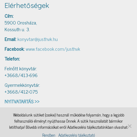
Elérhetőségek
Cím:
5900 Orosháza,
Kossuth u. 3.
Email:
konyvtar@justhvk.hu
Facebook:
www.facebook.com/justhvk
Telefon:
Felnőtt könyvtár:
+3668/413-696
Gyermekkönyvtár:
+3668/412-075
NYITVATARTÁS >>
Weboldalunk sütiket (cookie) használ működése folyamán, hogy a legjobb
IAMSocial
, a WordPress Theme by
@aicragellebasi
Könyvtári levelezés
, a WordPress Theme by
felhasználói élményt nyújthassa Önnek. A sütik használatát bármikor
@aicragellebasi
Nyomtató
, a WordPress Theme by
@aicragellebasi
OKKA
, a WordPress Theme by
letilthatja! Bővebb információkat erről Adatkezelési tájékoztatónkban olvashat.
@aicragellebasi
Rendben
Adatkezelési tájékoztató