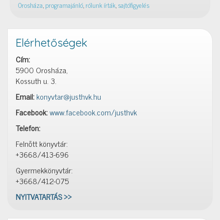
Orosháza
,
programajánló
,
rólunk írták
,
sajtófigyelés
Elérhetőségek
Cím:
5900 Orosháza,
Kossuth u. 3.
Email:
konyvtar@justhvk.hu
Facebook:
www.facebook.com/justhvk
Telefon:
Felnőtt könyvtár:
+3668/413-696
Gyermekkönyvtár:
+3668/412-075
NYITVATARTÁS >>