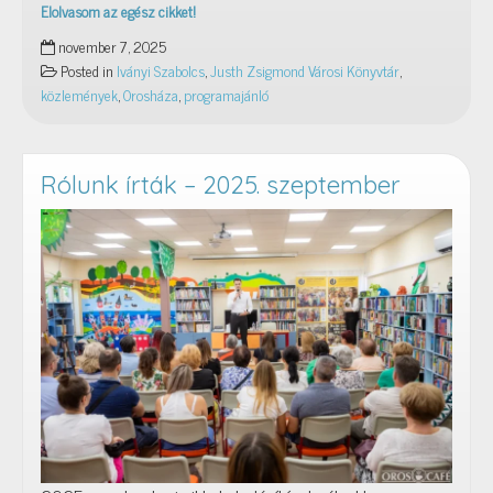
Elolvasom az egész cikket!
2025.
november 7, 2025
december
Posted in
Iványi Szabolcs
,
Justh Zsigmond Városi Könyvtár
,
6.:
közlemények
,
Orosháza
,
programajánló
Hattyúgyermek
–
kreatív
családi
Rólunk írták – 2025. szeptember
foglalkozás