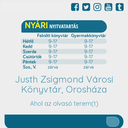
Justh Zsigmond Városi
Könyvtár, Orosháza
Ahol az olvasó terem(t)
Toggle nav