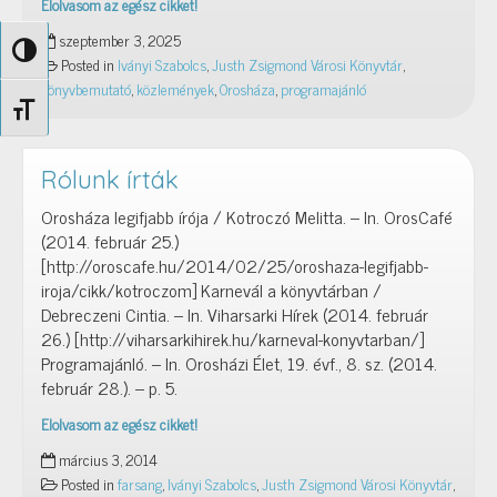
Elolvasom az egész cikket!
Iványi
szeptember 3, 2025
Szabolcs:
Nagy kontraszt váltása
Posted in
Iványi Szabolcs
,
Justh Zsigmond Városi Könyvtár
,
Hattyúgyermek
könyvbemutató
,
közlemények
,
Orosháza
,
programajánló
–
Betűméret váltása
könyvbemutató
és
előadás
Rólunk írták
Orosháza legifjabb írója / Kotroczó Melitta. – In. OrosCafé
(2014. február 25.)
[http://oroscafe.hu/2014/02/25/oroshaza-legifjabb-
iroja/cikk/kotroczom] Karnevál a könyvtárban /
Debreczeni Cintia. – In. Viharsarki Hírek (2014. február
26.) [http://viharsarkihirek.hu/karneval-konyvtarban/]
Programajánló. – In. Orosházi Élet, 19. évf., 8. sz. (2014.
február 28.). – p. 5.
Elolvasom az egész cikket!
Rólunk
március 3, 2014
írták
Posted in
farsang
,
Iványi Szabolcs
,
Justh Zsigmond Városi Könyvtár
,