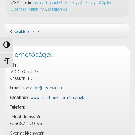
Posted in
Justh Zsigmond Városi Könyvtár
,
Károlyi Fülöp Béla
,
Orosháza
,
rólunk írták
,
sajtófigyelés
Korábbi posztok
Nagy kontraszt váltása
Elérhetőségek
Betűméret váltása
Cím:
5900 Orosháza,
Kossuth u. 3.
Email:
konyvtar@justhvk.hu
Facebook:
www.facebook.com/justhvk
Telefon:
Felnőtt könyvtár:
+3668/413-696
Gyermekkönyvtár: