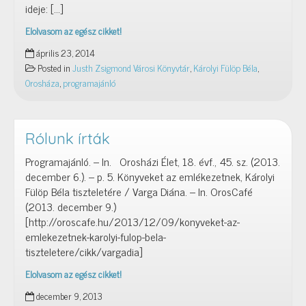
ideje: […]
Elolvasom az egész cikket!
„Ma
április 23, 2014
nem
Posted in
Justh Zsigmond Városi Könyvtár
,
Károlyi Fülöp Béla
,
mondhatom
Orosháza
,
programajánló
le
a
holnapi
napot”
Rólunk írták
Programajánló. – In. Orosházi Élet, 18. évf., 45. sz. (2013.
december 6.). – p. 5. Könyveket az emlékezetnek, Károlyi
Fülöp Béla tiszteletére / Varga Diána. – In. OrosCafé
(2013. december 9.)
[http://oroscafe.hu/2013/12/09/konyveket-az-
emlekezetnek-karolyi-fulop-bela-
tiszteletere/cikk/vargadia]
Elolvasom az egész cikket!
Rólunk
december 9, 2013
írták