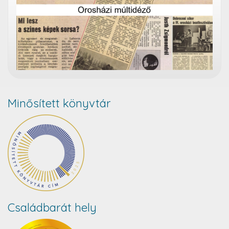
Minősített könyvtár
Családbarát hely