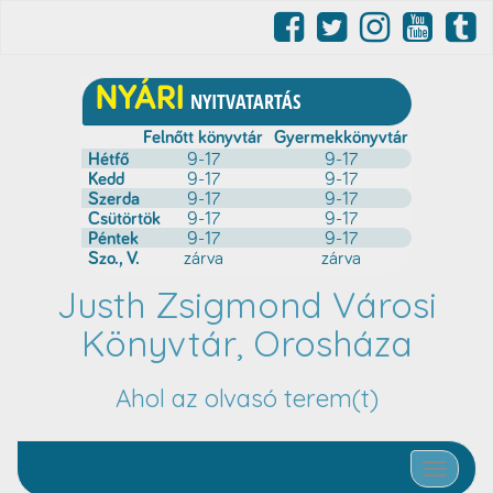
Justh Zsigmond Városi
Könyvtár, Orosháza
Ahol az olvasó terem(t)
Toggle nav