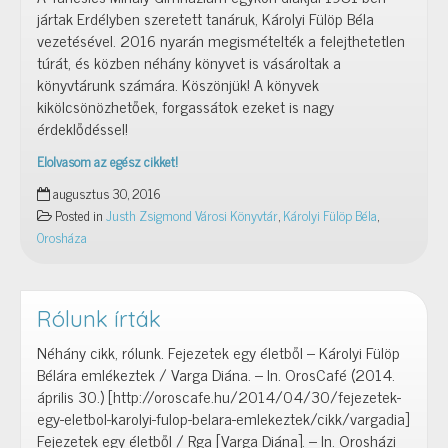
jártak Erdélyben szeretett tanáruk, Károlyi Fülöp Béla
vezetésével. 2016 nyarán megismételték a felejthetetlen
túrát, és közben néhány könyvet is vásároltak a
könyvtárunk számára. Köszönjük! A könyvek
kikölcsönözhetőek, forgassátok ezeket is nagy
érdeklődéssel!
Elolvasom az egész cikket!
Károlyi
augusztus 30, 2016
Fülöp
Posted in
Justh Zsigmond Városi Könyvtár
,
Károlyi Fülöp Béla
,
Béla
Orosháza
emléktúra
Rólunk írták
Néhány cikk, rólunk. Fejezetek egy életből – Károlyi Fülöp
Bélára emlékeztek / Varga Diána. – In. OrosCafé (2014.
április 30.) [http://oroscafe.hu/2014/04/30/fejezetek-
egy-eletbol-karolyi-fulop-belara-emlekeztek/cikk/vargadia]
Fejezetek egy életből / Rga [Varga Diána]. – In. Orosházi