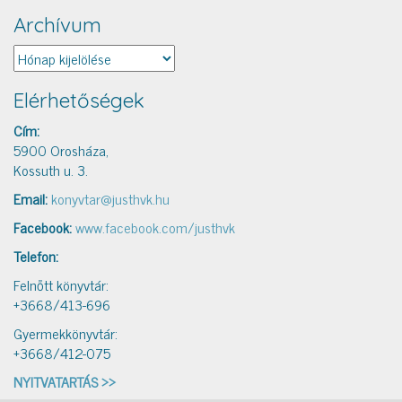
Archívum
Archívum
Elérhetőségek
Cím:
5900 Orosháza,
Kossuth u. 3.
Email:
konyvtar@justhvk.hu
Facebook:
www.facebook.com/justhvk
Telefon:
Felnőtt könyvtár:
+3668/413-696
Gyermekkönyvtár:
+3668/412-075
NYITVATARTÁS >>