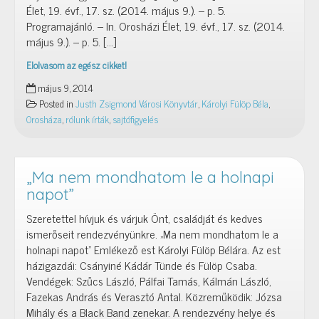
Élet, 19. évf., 17. sz. (2014. május 9.). – p. 5.
Programajánló. – In. Orosházi Élet, 19. évf., 17. sz. (2014.
május 9.). – p. 5. […]
Elolvasom az egész cikket!
Rólunk
május 9, 2014
írták
Posted in
Justh Zsigmond Városi Könyvtár
,
Károlyi Fülöp Béla
,
Orosháza
,
rólunk írták
,
sajtófigyelés
„Ma nem mondhatom le a holnapi
napot”
Szeretettel hívjuk és várjuk Önt, családját és kedves
ismerőseit rendezvényünkre. „Ma nem mondhatom le a
holnapi napot” Emlékező est Károlyi Fülöp Bélára. Az est
házigazdái: Csányiné Kádár Tünde és Fülöp Csaba.
Vendégek: Szűcs László, Pálfai Tamás, Kálmán László,
Fazekas András és Verasztó Antal. Közreműködik: Józsa
Mihály és a Black Band zenekar. A rendezvény helye és