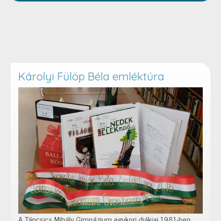
Károlyi Fülöp Béla emléktúra
A Táncsics Mihály Gimnázium egykori diákjai 1981-ben