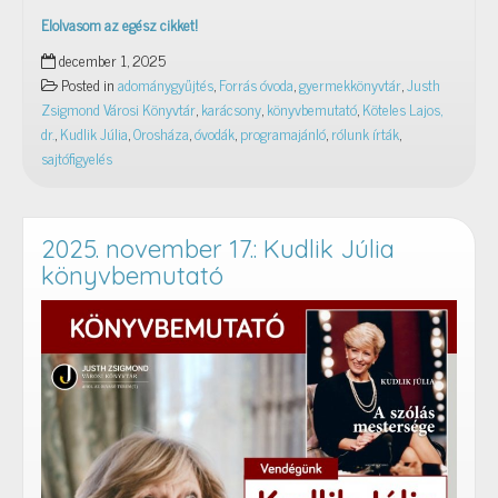
Elolvasom az egész cikket!
Rólunk
december 1, 2025
írták
Posted in
adománygyűjtés
,
Forrás óvoda
,
gyermekkönyvtár
,
Justh
–
Zsigmond Városi Könyvtár
,
karácsony
,
könyvbemutató
,
Köteles Lajos,
2025.
dr.
,
Kudlik Júlia
,
Orosháza
,
óvodák
,
programajánló
,
rólunk írták
,
november
sajtófigyelés
2025. november 17.: Kudlik Júlia
könyvbemutató