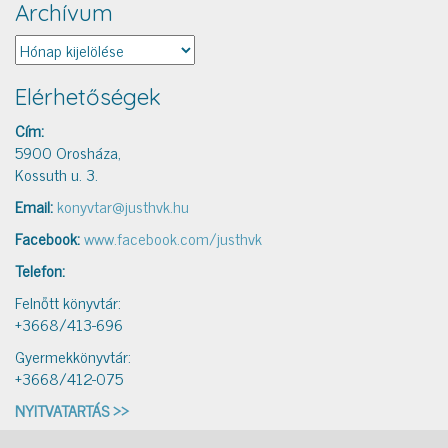
Archívum
Archívum
Elérhetőségek
Cím:
5900 Orosháza,
Kossuth u. 3.
Email:
konyvtar@justhvk.hu
Facebook:
www.facebook.com/justhvk
Telefon:
Felnőtt könyvtár:
+3668/413-696
Gyermekkönyvtár:
+3668/412-075
NYITVATARTÁS >>