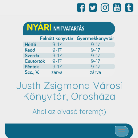
Justh Zsigmond Városi
Könyvtár, Orosháza
Ahol az olvasó terem(t)
Toggle nav