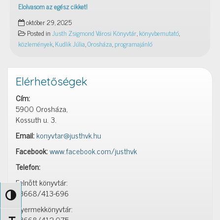
Elolvasom az egész cikket!
2025.
október 29, 2025
november
Posted in
Justh Zsigmond Városi Könyvtár
,
könyvbemutató
,
17.:
közlemények
,
Kudlik Júlia
,
Orosháza
,
programajánló
Kudlik
Júlia
könyvbemutató
Elérhetőségek
Cím:
5900 Orosháza,
Kossuth u. 3.
Email:
konyvtar@justhvk.hu
Facebook:
www.facebook.com/justhvk
Telefon:
Felnőtt könyvtár:
+3668/413-696
Nagy kontraszt váltása
Gyermekkönyvtár:
+3668/412-075