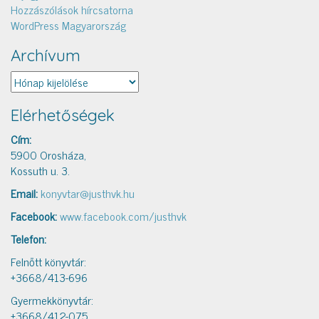
Hozzászólások hírcsatorna
WordPress Magyarország
Archívum
Archívum
Elérhetőségek
Cím:
5900 Orosháza,
Kossuth u. 3.
Email:
konyvtar@justhvk.hu
Facebook:
www.facebook.com/justhvk
Telefon:
Felnőtt könyvtár:
+3668/413-696
Gyermekkönyvtár:
+3668/412-075