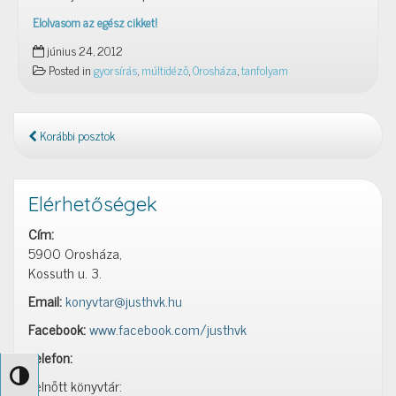
Elolvasom az egész cikket!
„Tanitási
június 24, 2012
díj:
Posted in
gyorsírás
,
múltidéző
,
Orosháza
,
tanfolyam
személyenként
5
frt…”
Korábbi posztok
Elérhetőségek
Cím:
5900 Orosháza,
Kossuth u. 3.
Email:
konyvtar@justhvk.hu
Facebook:
www.facebook.com/justhvk
Telefon:
Nagy kontraszt váltása
Felnőtt könyvtár: