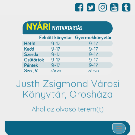
Justh Zsigmond Városi
Könyvtár, Orosháza
Ahol az olvasó terem(t)
Toggle nav