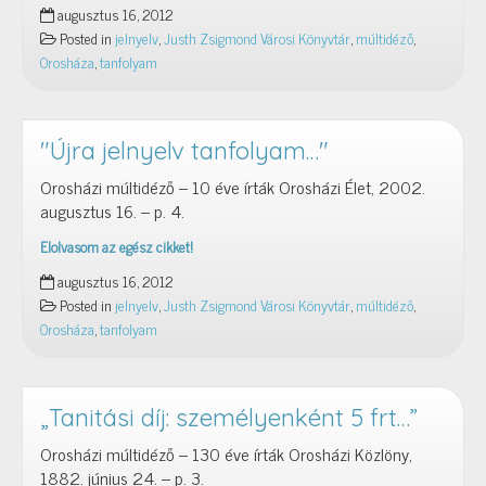
„Újra
augusztus 16, 2012
jelnyelv
Posted in
jelnyelv
,
Justh Zsigmond Városi Könyvtár
,
múltidéző
,
tanfolyam…”
Orosháza
,
tanfolyam
"Újra jelnyelv tanfolyam…"
Orosházi múltidéző – 10 éve írták Orosházi Élet, 2002.
augusztus 16. – p. 4.
Elolvasom az egész cikket!
"Újra
augusztus 16, 2012
jelnyelv
Posted in
jelnyelv
,
Justh Zsigmond Városi Könyvtár
,
múltidéző
,
tanfolyam…"
Orosháza
,
tanfolyam
„Tanitási díj: személyenként 5 frt…”
Orosházi múltidéző – 130 éve írták Orosházi Közlöny,
1882. június 24. – p. 3.