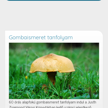
Gombaismeret tanfolyam
60 órás alapfokú gombaismeret tanfolyam indul a Justh
Zsigmond Városi Könyvtárban kellő számú jelentkező