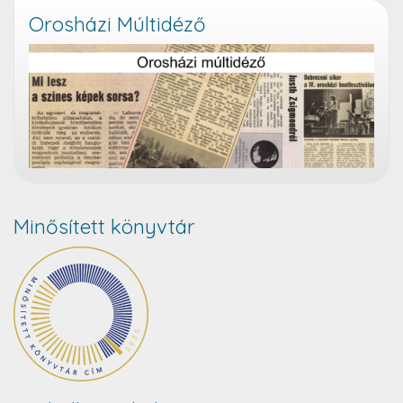
Orosházi Múltidéző
Minősített könyvtár