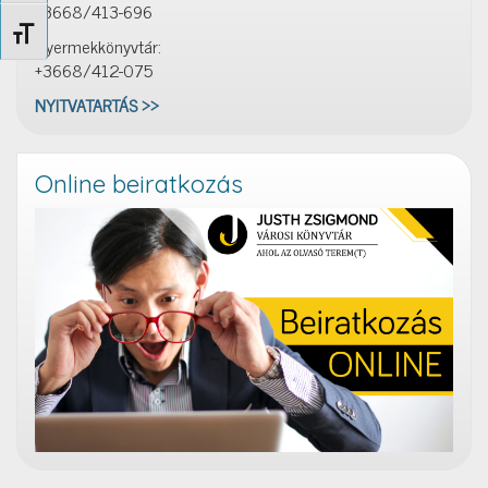
+3668/413-696
Betűméret váltása
Gyermekkönyvtár:
+3668/412-075
NYITVATARTÁS >>
Online beiratkozás