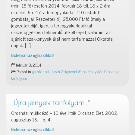
(min. 15 fő) esetén 2014. február 18-tól. 18 x 2 óra
elmélet, 6 x 4 óra terepgyakorlat, 110 oktatott
gombafajjal. Részvételi díj: 25.000 Ft/fő (mely a
jegyzetek díját igen, a terepgyakorlatokkal
összefüggésben felmerülő útiköltséget, valamint az
ajánlott szakkönyvek árát nem tartalmazza) Oktatási
napok: […]
Elolvasom az egész cikket!
Gombaismeret
február 3, 2014
tanfolyam
Posted in
gombászat
,
Justh Zsigmond Városi Könyvtár
,
Orosháza
,
tanfolyam
„Újra jelnyelv tanfolyam…”
Orosházi múltidéző – 10 éve írták Orosházi Élet, 2002.
augusztus 16. – p. 4.
Elolvasom az egész cikket!