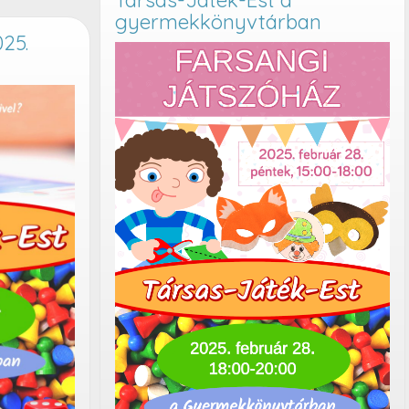
Társas-Játék-Est a
gyermekkönyvtárban
25.