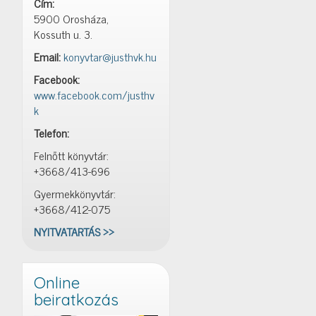
Cím:
5900 Orosháza,
Kossuth u. 3.
Email:
konyvtar@justhvk.hu
Facebook:
www.facebook.com/justhv
k
Telefon:
Felnőtt könyvtár:
+3668/413-696
Gyermekkönyvtár:
+3668/412-075
NYITVATARTÁS >>
Online
beiratkozás