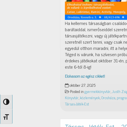
Ha kellemes társaságban családo
barátaiddal, ismerőseiddel szeretn
társasjátékozni, vagy új játékpart
szeretnél szert tenni, vagy csak 
egyedül otthon maradni, itt a hely
Téged is várunk, ha szívesen próbál
érdekes játékokat október 31-én,
este 6-tól 8-ig!
Elolvasom az egész cikket!
Társas-
október 27, 2025
Játék-
Posted in
gyermekkönyvtár
,
Justh Zsi
Est
Könyvtár
,
közlemények
,
Orosháza
,
progra
–
Nagy kontraszt váltása
Társas-Játék-Est
2025.
október
Betűméret váltása
31.