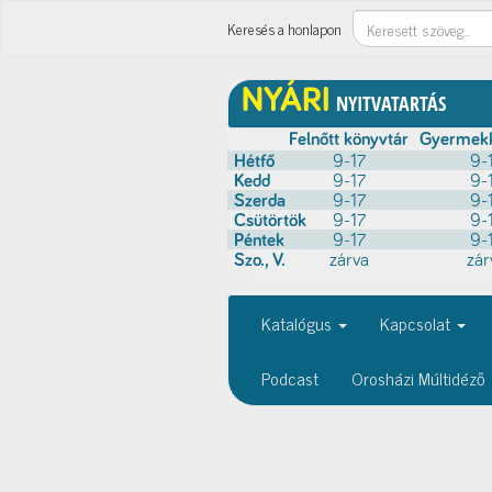
Keresés
Keresés a honlapon
Katalógus
Kapcsolat
Podcast
Orosházi Múltidéző