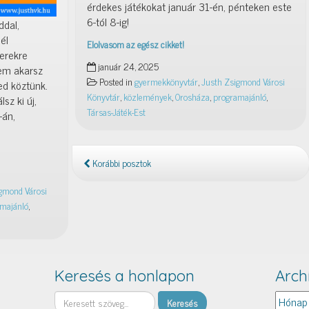
érdekes játékokat január 31-én, pénteken este
6-tól 8-ig!
ddal,
él
Elolvasom az egész cikket!
nerekre
Január
január 24, 2025
nem akarsz
31.:
Posted in
gyermekkönyvtár
,
Justh Zsigmond Városi
ed köztünk.
Társas-
Könyvtár
,
közlemények
,
Orosháza
,
programajánló
,
sz ki új,
Játék-
Társas-Játék-Est
-án,
Est
Korábbi posztok
gmond Városi
majánló
,
Keresés a honlapon
Arch
Keresés
Archív