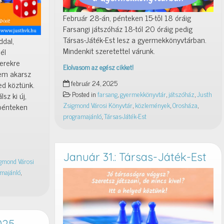
Február 28-án, pénteken 15-től 18 óráig
Farsangi játszóház 18-tól 20 óráig pedig
Társas-Játék-Est lesz a gyermekkönyvtárban.
ddal,
Mindenkit szeretettel várunk.
él
nerekre
Elolvasom az egész cikket!
nem akarsz
Farsangi
február 24, 2025
ed köztünk.
játszóház
Posted in
farsang
,
gyermekkönyvtár
,
játszóház
,
Justh
sz ki új,
és
Zsigmond Városi Könyvtár
,
közlemények
,
Orosháza
,
 pénteken
Társas-
programajánló
,
Társas-Játék-Est
Játék-
Est
a
gyermekkönyvtárban
Január 31.: Társas-Játék-Est
gmond Városi
majánló
,