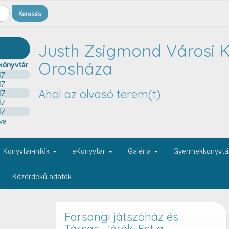
Justh Zsigmond Városi K
Orosháza
Ahol az olvasó terem(t)
Könyvtár-infók
eKönyvtár
Galéria
Gyermekkönyvtá
Közérdekű adatok
26.
Farsangi játszóház és