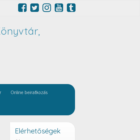
önyvtár,
r
Online beiratkozás
Elérhetőségek