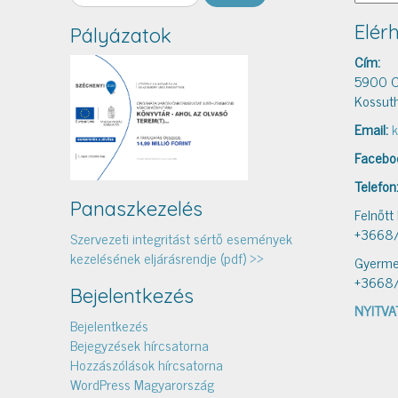
Elér
Pályázatok
Cím:
5900 O
Kossuth
Email:
k
Facebo
Telefon
Panaszkezelés
Felnőtt
+3668
Szervezeti integritást sértő események
kezelésének eljárásrendje (pdf) >>
Gyerme
+3668
Bejelentkezés
NYITVA
Bejelentkezés
Bejegyzések hírcsatorna
Hozzászólások hírcsatorna
WordPress Magyarország