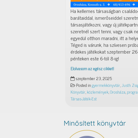
Ha kellemes társaságban családo
barátaiddal, ismerőseiddel szeretn
társasjátékozni, vagy új játékpart
szeretnél szert tenni, vagy csak 
egyedül otthon maradni, itt a hely
Téged is várunk, ha szívesen próbál
érdekes játékokat szeptember 26
pénteken este 6-tól 8-ig!
Elolvasom az egész cikket!
Társas-
szeptember 23, 2025
Játék-
Posted in
gyermekkönyvtár
,
Justh Zsi
Est
Könyvtár
,
közlemények
,
Orosháza
,
progra
–
Társas-Játék-Est
2025.
szeptember
Minősített könyvtár