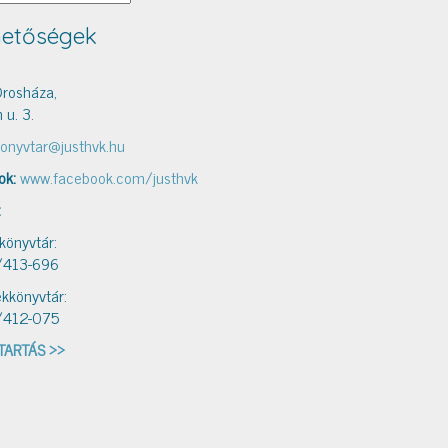
hetőségek
rosháza,
 u. 3.
onyvtar@justhvk.hu
ok:
www.facebook.com/justhvk
:
 könyvtár:
/413-696
kkönyvtár:
/412-075
TARTÁS >>