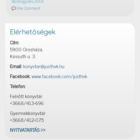
Vándorgyűlés 2009
One Comment
Elérhetőségek
Cím:
5900 Orosháza,
Kossuth u. 3.
Email:
konyvtar@justhvk.hu
Facebook:
www.facebook.com/justhvk
Telefon:
Felnőtt könyvtár:
+3668/413-696
Gyermekkönyvtár:
+3668/412-075
NYITVATARTÁS >>