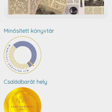
Minősített könyvtár
Családbarát hely