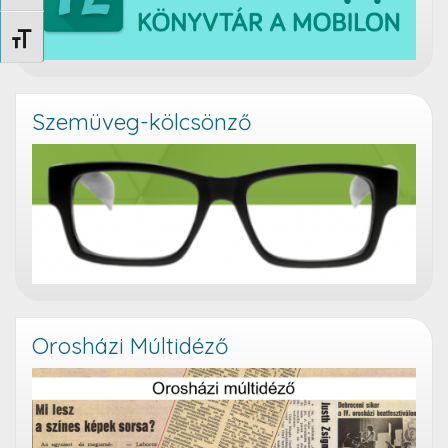
Betűméret váltása
Szemüveg-kölcsönző
Orosházi Múltidéző