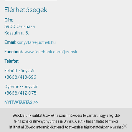
Elérhetőségek
Cím:
5900 Orosháza,
Kossuth u. 3.
Email:
konyvtar@justhvk.hu
Facebook:
www.facebook.com/justhvk
Telefon:
Felnőtt könyvtár:
+3668/413-696
Gyermekkönyvtár:
+3668/412-075
NYITVATARTÁS >>
Weboldalunk sütiket (cookie) használ működése folyamán, hogy a legjobb
IAMSocial
, a WordPress Theme by
@aicragellebasi
Könyvtári levelezés
, a WordPress Theme by
felhasználói élményt nyújthassa Önnek. A sütik használatát bármikor
@aicragellebasi
Nyomtató
, a WordPress Theme by
@aicragellebasi
OKKA
, a WordPress Theme by
letilthatja! Bővebb információkat erről Adatkezelési tájékoztatónkban olvashat.
@aicragellebasi