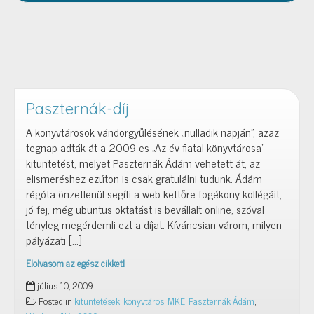
Paszternák-díj
A könyvtárosok vándorgyűlésének „nulladik napján”, azaz
tegnap adták át a 2009-es „Az év fiatal könyvtárosa”
kitüntetést, melyet Paszternák Ádám vehetett át, az
elismeréshez ezúton is csak gratulálni tudunk. Ádám
régóta önzetlenül segíti a web kettőre fogékony kollégáit,
jó fej, még ubuntus oktatást is bevállalt online, szóval
tényleg megérdemli ezt a díjat. Kíváncsian várom, milyen
pályázati […]
Elolvasom az egész cikket!
Paszternák-
július 10, 2009
díj
Posted in
kitüntetések
,
könyvtáros
,
MKE
,
Paszternák Ádám
,