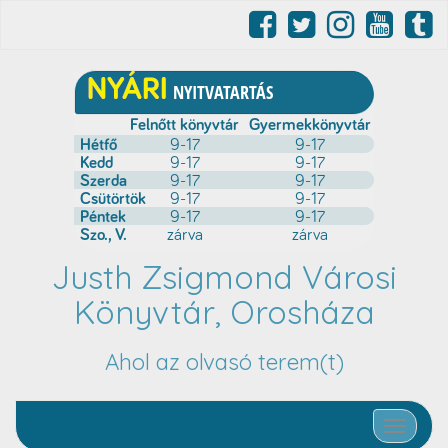
Justh Zsigmond Városi
Könyvtár, Orosháza
Ahol az olvasó terem(t)
Toggle nav