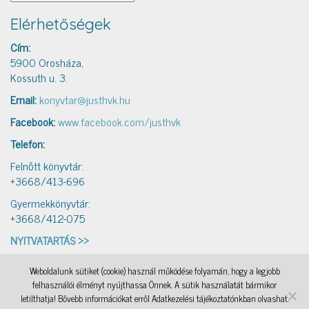
Elérhetőségek
Cím:
5900 Orosháza,
Kossuth u. 3.
Email:
konyvtar@justhvk.hu
Facebook:
www.facebook.com/justhvk
Telefon:
Felnőtt könyvtár:
+3668/413-696
Gyermekkönyvtár:
+3668/412-075
NYITVATARTÁS >>
Weboldalunk sütiket (cookie) használ működése folyamán, hogy a legjobb
IAMSocial
, a WordPress Theme by
@aicragellebasi
Könyvtári levelezés
, a WordPress Theme by
felhasználói élményt nyújthassa Önnek. A sütik használatát bármikor
@aicragellebasi
Nyomtató
, a WordPress Theme by
@aicragellebasi
OKKA
, a WordPress Theme by
letilthatja! Bővebb információkat erről Adatkezelési tájékoztatónkban olvashat.