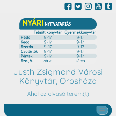
Justh Zsigmond Városi
Könyvtár, Orosháza
Ahol az olvasó terem(t)
Toggle nav