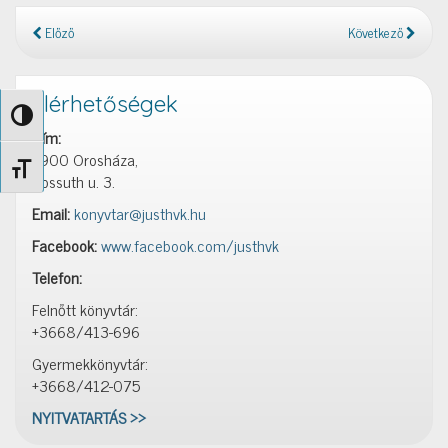
Előző
Következő
Elérhetőségek
Nagy kontraszt váltása
Cím:
5900 Orosháza,
Betűméret váltása
Kossuth u. 3.
Email:
konyvtar@justhvk.hu
Facebook:
www.facebook.com/justhvk
Telefon:
Felnőtt könyvtár:
+3668/413-696
Gyermekkönyvtár:
+3668/412-075
NYITVATARTÁS >>