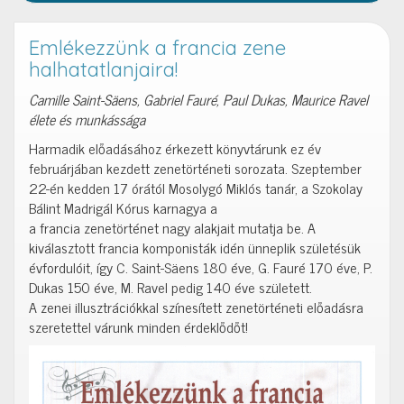
Emlékezzünk a francia zene
halhatatlanjaira!
Camille Saint-Säens, Gabriel Fauré, Paul Dukas, Maurice Ravel
élete és munkássága
Harmadik előadásához érkezett könyvtárunk ez év
februárjában kezdett zenetörténeti sorozata. Szeptember
22-én kedden 17 órától Mosolygó Miklós tanár, a Szokolay
Bálint Madrigál Kórus karnagya a
a francia zenetörténet nagy alakjait mutatja be. A
kiválasztott francia komponisták idén ünneplik születésük
évfordulóit, így C. Saint-Säens 180 éve, G. Fauré 170 éve, P.
Dukas 150 éve, M. Ravel pedig 140 éve született.
A zenei illusztrációkkal színesített zenetörténeti előadásra
szeretettel várunk minden érdeklődőt!