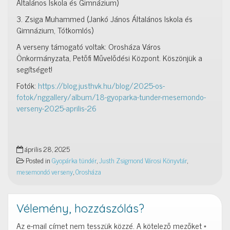
Általános Iskola és Gimnázium)
3. Zsiga Muhammed (Jankó János Általános Iskola és
Gimnázium, Tótkomlós)
A verseny támogató voltak: Orosháza Város
Önkormányzata, Petőfi Művelődési Központ. Köszönjük a
segítséget!
Fotók:
https://blog.justhvk.hu/blog/2025-os-
fotok/nggallery/album/18-gyoparka-tunder-mesemondo-
verseny-2025-aprilis-26
április 28, 2025
Posted in
Gyopárka tündér
,
Justh Zsigmond Városi Könyvtár
,
mesemondó verseny
,
Orosháza
Vélemény, hozzászólás?
Az e-mail címet nem tesszük közzé.
A kötelező mezőket
*