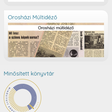
Orosházi Múltidéző
Minősített könyvtár