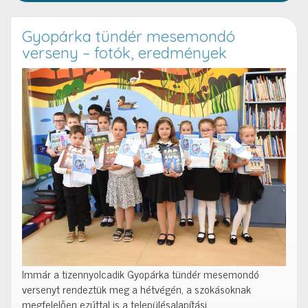
Gyopárka tündér mesemondó
verseny – fotók, eredmények
Immár a tizennyolcadik Gyopárka tündér mesemondó
versenyt rendeztük meg a hétvégén, a szokásoknak
megfelelően ezúttal is a településalapítási