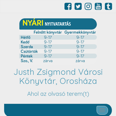
Justh Zsigmond Városi
Könyvtár, Orosháza
Ahol az olvasó terem(t)
Toggle nav