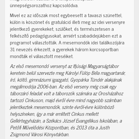
ünnepségsorozathoz kapcsolódva.
Mivel ez az időszak most egybeesett a tavaszi szünettel,
külön is köszönet és gratuláció illeti meg az idei versenyre
jelentkező gyerekeket, szülőket, és természetesen a
felkészítő pedagógusokat, amiért szabadidejükben ezt a
programot választották. A mesemondók idei találkozójára
31 nevezés érkezett, a gyerekek három korcsoportban
mondták el választott meséiket.
Az első mesemondó versenyt az Ifjúsági Magyarságtábor
keretein belül szervezte meg Károlyi Fülöp Béla magyartanár,
író, költő, gimnáziumi igazgató, Gyopárka Tündér alakjának
megálmodója 2006-ban. Az első verseny még csak egy
táborzáró feladat volt a táborozók számára az Orosházához
tartozó Cinkuson, majd évről évre mind nagyobb számban
jelentkeztek mesemondók, szinte évről-évre különböző
helyszíneken, így a már említett Cinkus mellett
Gellértegyházán, a Székács József Evangélikus Iskolában, a
Petőfi Művelődési Központban, és 2013 óta a Justh
Zsigmond Városi Könyvtárban.