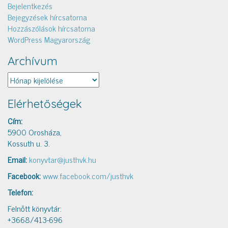
Bejelentkezés
Bejegyzések hírcsatorna
Hozzászólások hírcsatorna
WordPress Magyarország
Archívum
Archívum
Elérhetőségek
Cím:
5900 Orosháza,
Kossuth u. 3.
Email:
konyvtar@justhvk.hu
Facebook:
www.facebook.com/justhvk
Telefon:
Felnőtt könyvtár:
+3668/413-696