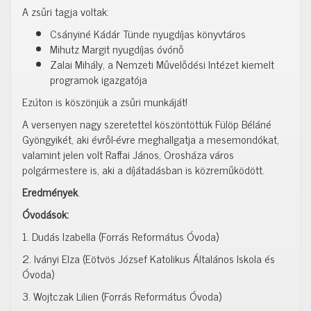
A zsűri tagja voltak:
Csányiné Kádár Tünde nyugdíjas könyvtáros
Mihutz Margit nyugdíjas óvónő
Zalai Mihály, a Nemzeti Művelődési Intézet kiemelt
programok igazgatója
Ezúton is köszönjük a zsűri munkáját!
A versenyen nagy szeretettel köszöntöttük Fülöp Béláné
Gyöngyikét, aki évről-évre meghallgatja a mesemondókat,
valamint jelen volt Raffai János, Orosháza város
polgármestere is, aki a díjátadásban is közreműködött.
Eredmények
.
Óvodások:
1. Dudás Izabella (Forrás Református Óvoda)
2. Iványi Elza (Eötvös József Katolikus Általános Iskola és
Óvoda)
3. Wojtczak Lilien (Forrás Református Óvoda)