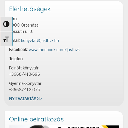
Elérhetőségek
Cím:
5900 Orosháza,
Nagy kontraszt váltása
Kossuth u. 3.
Email:
konyvtar@justhvk.hu
Betűméret váltása
Facebook:
www.facebook.com/justhvk
Telefon:
Felnőtt könyvtár:
+3668/413-696
Gyermekkönyvtár:
+3668/412-075
NYITVATARTÁS >>
Online beiratkozás