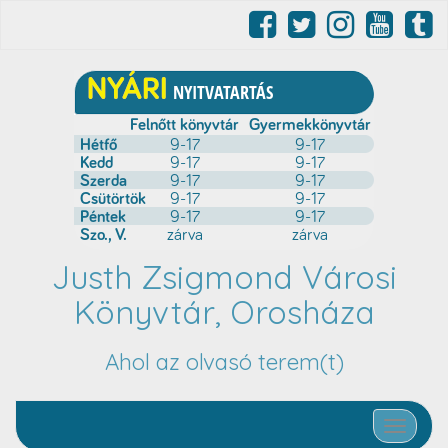
Justh Zsigmond Városi
Könyvtár, Orosháza
Ahol az olvasó terem(t)
Toggle nav