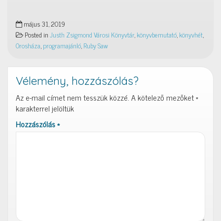
május 31, 2019
Posted in
Justh Zsigmond Városi Könyvtár
,
könyvbemutató
,
könyvhét
,
Orosháza
,
programajánló
,
Ruby Saw
Vélemény, hozzászólás?
Az e-mail címet nem tesszük közzé.
A kötelező mezőket
*
karakterrel jelöltük
Hozzászólás
*