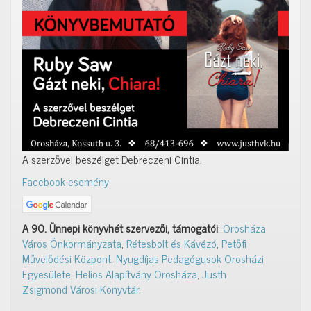
A szerzővel beszélget Debreczeni Cintia.
Facebook-esemény
A 90. Ünnepi könyvhét szervezői, támogatói
:
Orosháza
Város Önkormányzata
,
Rétesbolt és Kávézó
,
Petőfi
Művelődési Központ
,
Nyugdíjas Pedagógusok Orosházi
Egyesülete
,
Helios Alapítvány Orosháza
,
Justh
Zsigmond Városi Könyvtár
.