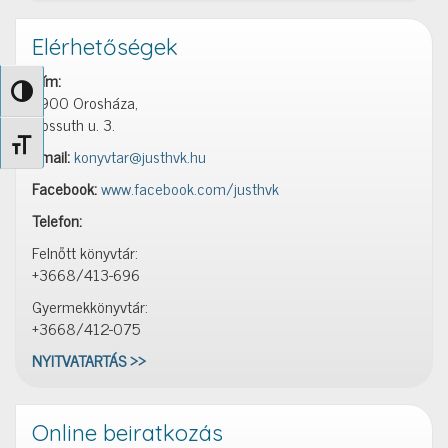
Elérhetőségek
Cím:
Nagy kontraszt váltása
5900 Orosháza,
Kossuth u. 3.
Betűméret váltása
Email:
konyvtar@justhvk.hu
Facebook:
www.facebook.com/justhvk
Telefon:
Felnőtt könyvtár:
+3668/413-696
Gyermekkönyvtár:
+3668/412-075
NYITVATARTÁS >>
Online beiratkozás