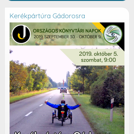
Kerékpártúra Gádorosra