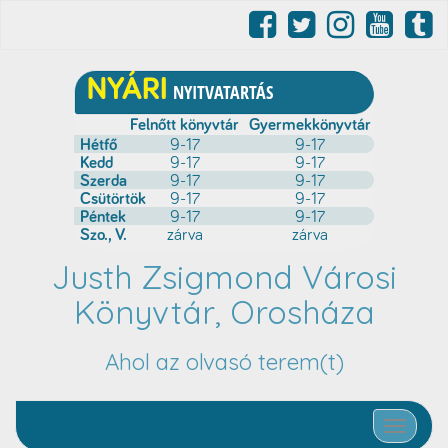
Justh Zsigmond Városi
Könyvtár, Orosháza
Ahol az olvasó terem(t)
Toggle nav