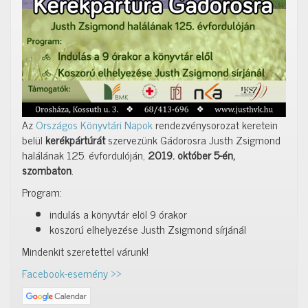
Az
Országos Könyvtári Napok
rendezvénysorozat keretein
belül
kerékpártúrát
szervezünk Gádorosra Justh Zsigmond
halálának 125. évfordulóján,
2019. október 5-én,
szombaton
.
Program:
indulás a könyvtár elöl 9 órakor
koszorú elhelyezése Justh Zsigmond sírjánál
Mindenkit szeretettel várunk!
Facebook-esemény >>