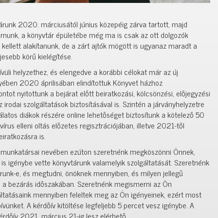
árunk 2020. márciusától június közepéig zárva tartott, majd
árnunk, a könyvtár épületébe még ma is csak az ott dolgozók
 kellett alakítanunk, de a zárt ajtók mögött is ugyanaz maradt a
jesebb körű kielégítése.
vüli helyzethez, és elengedve a korábbi célokat már az új
gyében 2020 áprilisában elindítottuk Könyvet házhoz
tot nyitottunk a bejárat előtt beiratkozási, kölcsönzési, előjegyzési
 irodai szolgáltatások biztosításával is. Szintén a járványhelyzetre
álatos diákok részére online lehetőséget biztosítunk a kötelező 50
vírus elleni oltás előzetes regisztrációjában, illetve 2021-től
eiratkozásra is.
r munkatársai nevében ezúton szeretnénk megköszönni Önnek,
is igénybe vette könyvtárunk valamelyik szolgáltatását. Szeretnénk
árunk-e, és megtudni, önöknek mennyiben, és milyen jellegű
ni a bezárás időszakában. Szeretnénk megismerni az Ön
ltatásaink mennyiben feleltek meg az Ön igényeinek, ezért most
dőívünket. A kérdőív kitöltése legfeljebb 5 percet vesz igénybe. A
érdőív 2021. március 21-ig lesz elérhető.