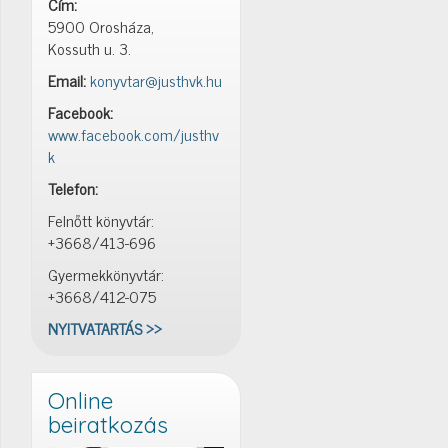
Cím:
5900 Orosháza,
Kossuth u. 3.
Email:
konyvtar@justhvk.hu
Facebook:
www.facebook.com/justhv
k
Telefon:
Felnőtt könyvtár:
+3668/413-696
Gyermekkönyvtár:
+3668/412-075
NYITVATARTÁS >>
Online
beiratkozás