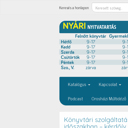
Keresés
Keresés a honlapon
Katalógus
Kapcsolat
Podcast
Orosházi Múltidéző
Könyvtári szolgáltatá
időszakban – kérdőív