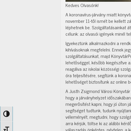
Kedves Olvasónk!
A koronavírus-járvány miatt könyvt
november 11-től ismét be kellett z
léphetnek be. Szolgáltatásainkat át
célunk: az olvasói igények minél tel
Igyekeztünk alkalmazkodni a rendkí
kihívásoknak megfelelni. Ennek je
szolgáltatásunkat, majd KönyvtárPon
lehetőséggel, később kiegészítve az
reagálva az iskolai közösségi szolg
óra teljesítésére, segítünk a korona
lehetőséget biztosítunk az online b
A Justh Zsigmond Városi Könyvtá
hogy a járványhelyzet időszakában 
megerősítést kapni, hogy jó úton j
segítséget tudtunk, tudunk nyújta
Nagy kontraszt váltása
véleményét, megtudni, hogy szolgá
arra kérjük, töltse ki az alábbi kér
válaszadás önkéntes, névtelen, a k
Betűméret váltása