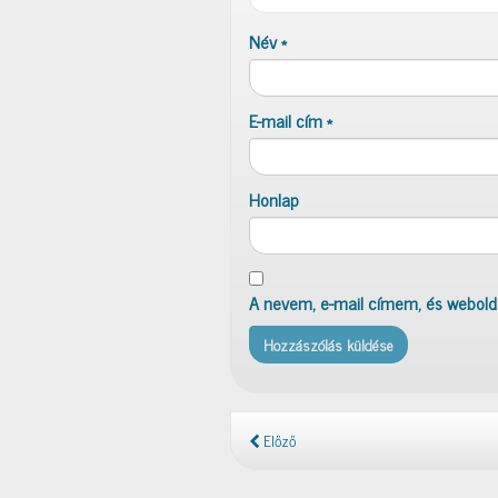
Név
*
E-mail cím
*
Honlap
A nevem, e-mail címem, és webol
Előző