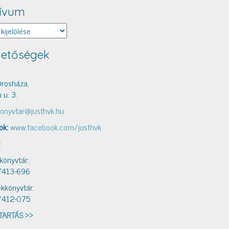
ívum
um
hetőségek
rosháza,
 u. 3.
onyvtar@justhvk.hu
ok:
www.facebook.com/justhvk
:
 könyvtár:
/413-696
kkönyvtár:
/412-075
TARTÁS >>