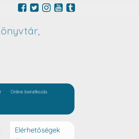
önyvtár,
r
Online beiratkozás
Elérhetőségek