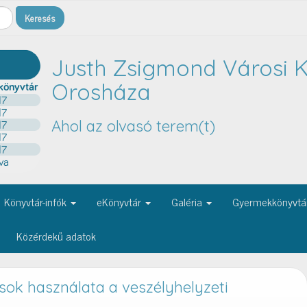
Justh Zsigmond Városi K
Orosháza
Ahol az olvasó terem(t)
Könyvtár-infók
eKönyvtár
Galéria
Gyermekkönyvtá
Közérdekű adatok
sok használata a veszélyhelyzeti