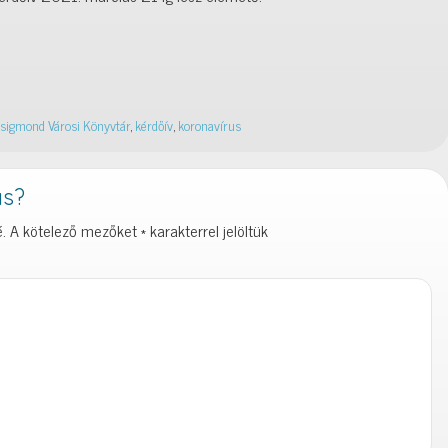
sigmond Városi Könyvtár
,
kérdőív
,
koronavírus
ás?
.
A kötelező mezőket
*
karakterrel jelöltük