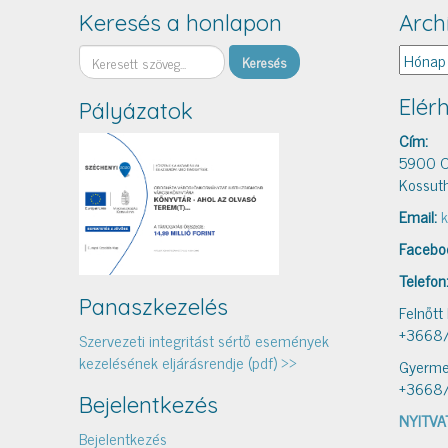
Keresés a honlapon
Arch
Keresés
Archív
Elér
Pályázatok
Cím:
5900 O
Kossuth
Email:
k
Facebo
Telefon
Panaszkezelés
Felnőtt
+3668
Szervezeti integritást sértő események
kezelésének eljárásrendje (pdf) >>
Gyerme
+3668
Bejelentkezés
NYITVA
Bejelentkezés