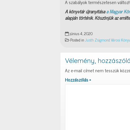
A szabályok természetesen változh
A könyvtár újranyitása
a Magyar Kön
alapján történik. Köszönjük az említe
június 4, 2020
Posted in
Justh Zsigmond Városi Könyv
Vélemény, hozzászól
Az e-mail címet nem tesszük közzé
Hozzászólás
*