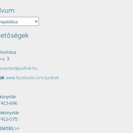
ívum
um
hetőségek
rosháza,
 u. 3.
onyvtar@justhvk.hu
ok:
www.facebook.com/justhvk
:
 könyvtár:
/413-696
kkönyvtár:
/412-075
TARTÁS >>