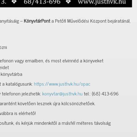
anyitásáig –
KönyvtárPont
a Petőfi Művelődési Központ bejáratánál,
özni
lefonon vagy emailben, és most elvinnéd a könyveket
eidet
a könyvtárba
t a katalógusunk:
https://www.justhvk.hu/opac
 telefonon jelezhetik:
konyvtar@justhvk.hu
tel.: (68) 413-696
arantént követően lesznek újra kölcsönözhetőek.
vábbra is elérhető!
tosítunk, és kérjük mindenkitől a másfél méteres távolság