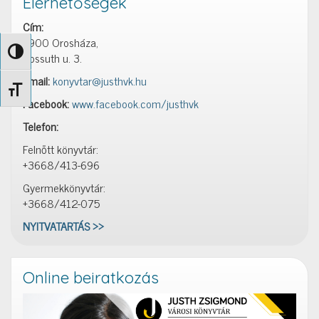
Elérhetőségek
Cím:
5900 Orosháza,
Nagy kontraszt váltása
Kossuth u. 3.
Email:
konyvtar@justhvk.hu
Betűméret váltása
Facebook:
www.facebook.com/justhvk
Telefon:
Felnőtt könyvtár:
+3668/413-696
Gyermekkönyvtár:
+3668/412-075
NYITVATARTÁS >>
Online beiratkozás