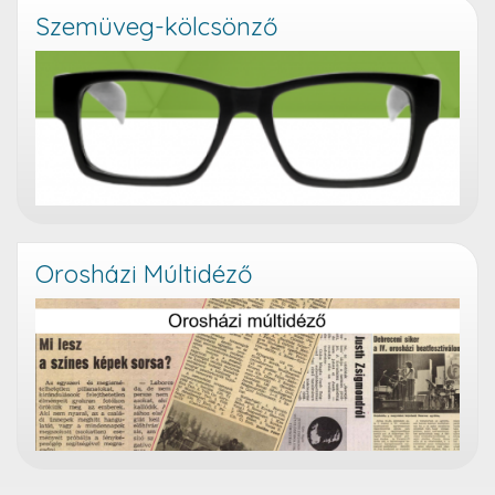
Szemüveg-kölcsönző
Orosházi Múltidéző