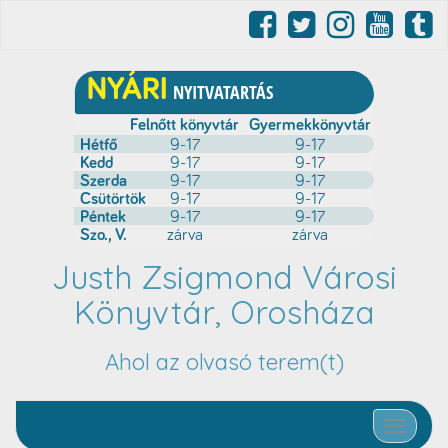
Justh Zsigmond Városi
Könyvtár, Orosháza
Ahol az olvasó terem(t)
Toggle nav