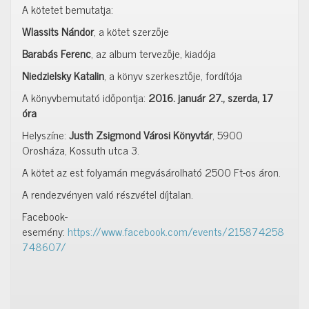
A kötetet bemutatja:
Wlassits Nándor
, a kötet szerzője
Barabás Ferenc
, az album tervezője, kiadója
Niedzielsky Katalin
, a könyv szerkesztője, fordítója
A könyvbemutató időpontja:
2016. január 27., szerda, 17
óra
Helyszíne:
Justh Zsigmond Városi Könyvtár
, 5900
Orosháza, Kossuth utca 3.
A kötet az est folyamán megvásárolható 2500 Ft-os áron.
A rendezvényen való részvétel díjtalan.
Facebook-
esemény:
https://www.facebook.com/events/215874258
748607/