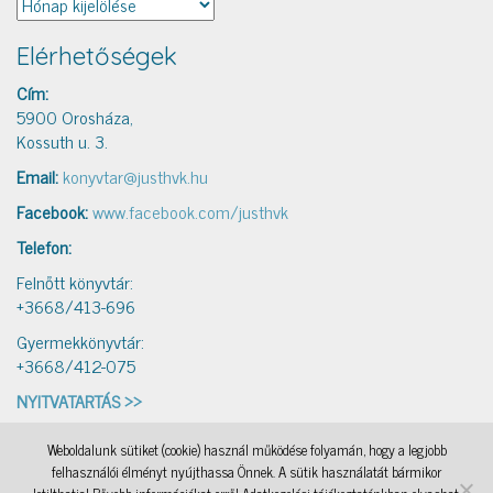
Elérhetőségek
Cím:
5900 Orosháza,
Kossuth u. 3.
Email:
konyvtar@justhvk.hu
Facebook:
www.facebook.com/justhvk
Telefon:
Felnőtt könyvtár:
+3668/413-696
Gyermekkönyvtár:
+3668/412-075
NYITVATARTÁS >>
Weboldalunk sütiket (cookie) használ működése folyamán, hogy a legjobb
IAMSocial
, a WordPress Theme by
@aicragellebasi
Könyvtári levelezés
, a WordPress Theme by
felhasználói élményt nyújthassa Önnek. A sütik használatát bármikor
@aicragellebasi
Nyomtató
, a WordPress Theme by
@aicragellebasi
OKKA
, a WordPress Theme by