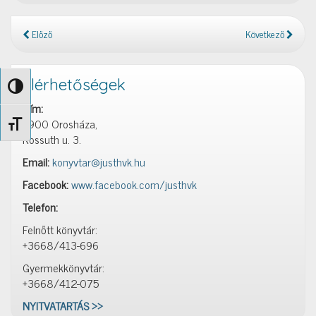
Előző
Következő
Elérhetőségek
Nagy kontraszt váltása
Cím:
5900 Orosháza,
Betűméret váltása
Kossuth u. 3.
Email:
konyvtar@justhvk.hu
Facebook:
www.facebook.com/justhvk
Telefon:
Felnőtt könyvtár:
+3668/413-696
Gyermekkönyvtár:
+3668/412-075
NYITVATARTÁS >>