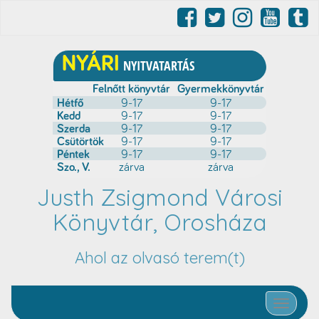
Justh Zsigmond Városi
Könyvtár, Orosháza
Ahol az olvasó terem(t)
Toggle nav