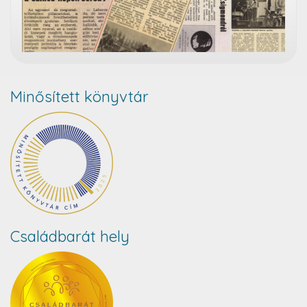
Minősített könyvtár
Családbarát hely