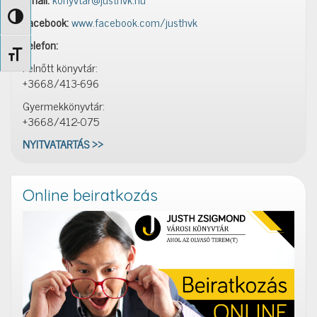
Nagy kontraszt váltása
Facebook:
www.facebook.com/justhvk
Telefon:
Betűméret váltása
Felnőtt könyvtár:
+3668/413-696
Gyermekkönyvtár:
+3668/412-075
NYITVATARTÁS >>
Online beiratkozás