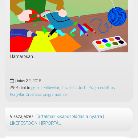
Hamarosan…
június 22, 2016
Posted in
gyermekkönyvtár
,
játszóház
,
Justh Zsigmond Városi
Könyvtár
,
Orosháza
,
programajánló
Visszajelzés:
Tartalmas kikapcsolódás a nyárra |
LIKEFESTOON HÍRPORTÁL