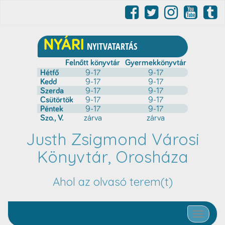
Justh Zsigmond Városi
Könyvtár, Orosháza
Ahol az olvasó terem(t)
Toggle nav