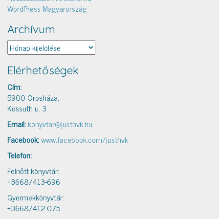
WordPress Magyarország
Archívum
Archívum
Elérhetőségek
Cím:
5900 Orosháza,
Kossuth u. 3.
Email:
konyvtar@justhvk.hu
Facebook:
www.facebook.com/justhvk
Telefon:
Felnőtt könyvtár:
+3668/413-696
Gyermekkönyvtár:
+3668/412-075