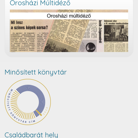
Orosházi Múltidéző
Minősített könyvtár
Családbarát hely