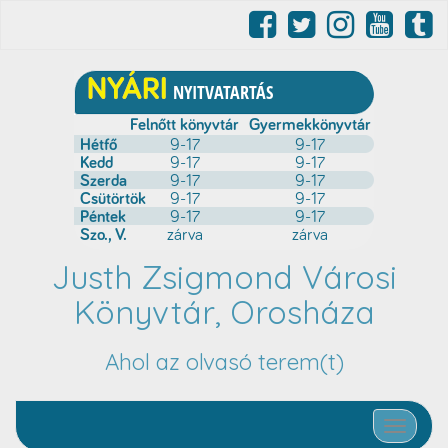
Justh Zsigmond Városi
Könyvtár, Orosháza
Ahol az olvasó terem(t)
Toggle nav