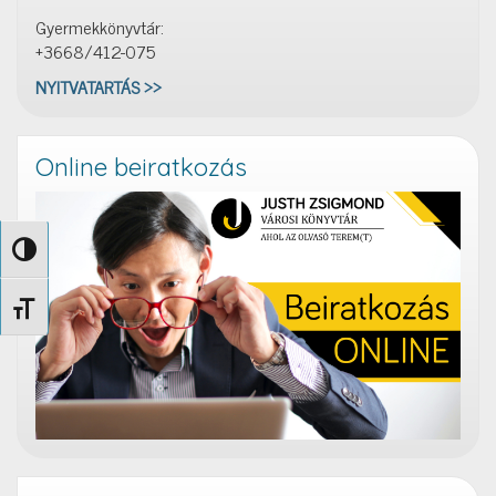
Gyermekkönyvtár:
+3668/412-075
NYITVATARTÁS >>
Online beiratkozás
Nagy kontraszt váltása
Betűméret váltása