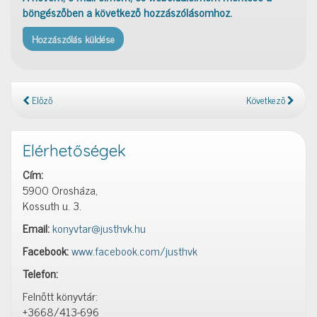
böngészőben a következő hozzászólásomhoz.
Előző
Következő
Elérhetőségek
Cím:
5900 Orosháza,
Kossuth u. 3.
Email:
konyvtar@justhvk.hu
Facebook:
www.facebook.com/justhvk
Telefon:
Felnőtt könyvtár:
+3668/413-696