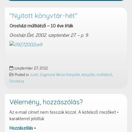
"Nyitott könyvtár-hét"
Orosházi múltidéző – 10 éve írták
Orosházi Élet, 2002. szeptember 27. – p. 9.
szeptember 27, 2012
Posted in
Justh Zsigmond Városi Könyvtár
,
könyvtár
,
múltidéző
,
Orosháza
Vélemény, hozzászólás?
Az e-mail címet nem tesszük közzé.
A kötelező mezőket
*
karakterrel jelöltük
Hozzászólás
*