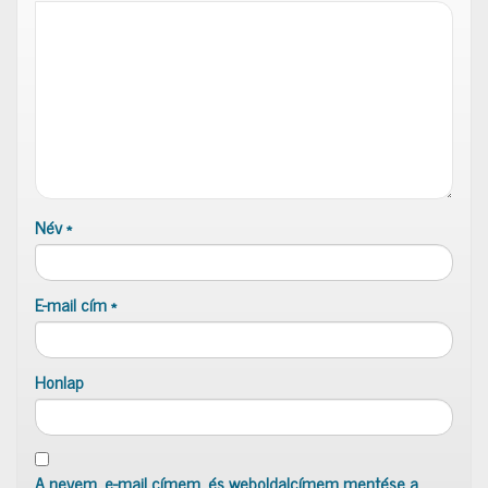
Név
*
E-mail cím
*
Honlap
A nevem, e-mail címem, és weboldalcímem mentése a