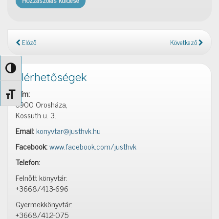
Előző
Következő
Nagy kontraszt váltása
Elérhetőségek
Cím:
Betűméret váltása
5900 Orosháza,
Kossuth u. 3.
Email:
konyvtar@justhvk.hu
Facebook:
www.facebook.com/justhvk
Telefon:
Felnőtt könyvtár:
+3668/413-696
Gyermekkönyvtár:
+3668/412-075