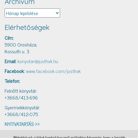
Archívum
Archívum
Elérhetőségek
Cím:
5900 Orosháza,
Kossuth u. 3.
Email:
konyvtar@justhvk.hu
Facebook:
www.facebook.com/justhvk
Telefon:
Felnőtt könyvtár:
+3668/413-696
Gyermekkönyvtár:
+3668/412-075
NYITVATARTÁS >>
Weboldalunk sütiket (cookie) használ működése folyamán, hogy a legjobb