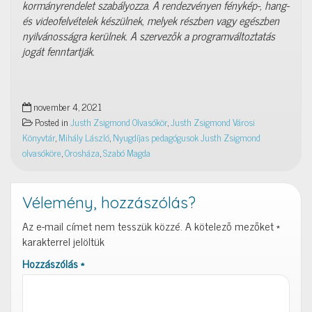
kormányrendelet szabályozza. A rendezvényen fénykép-, hang-
és videofelvételek készülnek, melyek részben vagy egészben
nyilvánosságra kerülnek. A szervezők a programváltoztatás
jogát fenntartják.
november 4, 2021
Posted in
Justh Zsigmond Olvasókör
,
Justh Zsigmond Városi
Könyvtár
,
Mihály László
,
Nyugdíjas pedagógusok Justh Zsigmond
olvasóköre
,
Orosháza
,
Szabó Magda
Vélemény, hozzászólás?
Az e-mail címet nem tesszük közzé.
A kötelező mezőket
*
karakterrel jelöltük
Hozzászólás
*