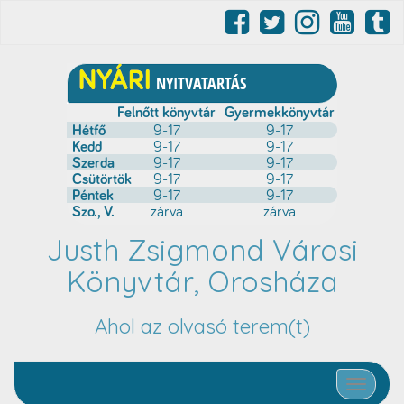
Justh Zsigmond Városi
Könyvtár, Orosháza
Ahol az olvasó terem(t)
Toggle nav