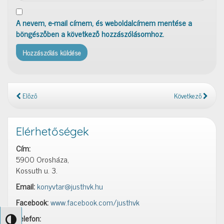
A nevem, e-mail címem, és weboldalcímem mentése a
böngészőben a következő hozzászólásomhoz.
Előző
Következő
Elérhetőségek
Cím:
5900 Orosháza,
Kossuth u. 3.
Email:
konyvtar@justhvk.hu
Facebook:
www.facebook.com/justhvk
Telefon:
Nagy kontraszt váltása