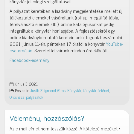
könyvtár jelenlegi szolgáltatásait.
A pályázat keretében a kiadvány megjelentetése mellett új
tájékoztató elemeket vásároltunk (roll up, megállító tábla,
térelválasztó elemek stb.), online katalógusunkat pedig
integráltuk a könyvtár honlapjába. A fejlesztésekről egy
online kiadványbemutató keretein belül fogunk beszámolni
2021. június 11-én, pénteken 17 órától a könyvtár
YouTube-
csatornáján
. Szeretettel várunk minden érdeklődőt!
Faceboook-esemény
június 3, 2021
Posted in
Justh Zsigmond Városi Könyvtár
,
könyvtártörténet
,
Orosháza
,
pályázatok
Vélemény, hozzászólás?
Az e-mail címet nem tesszük közzé.
A kötelező mezőket
*