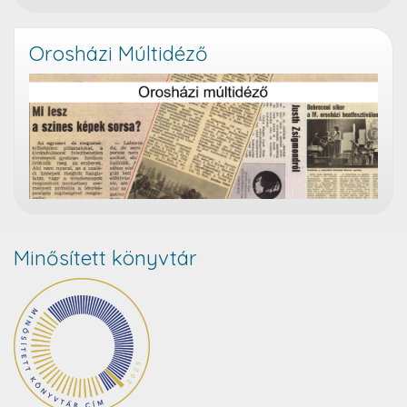
Orosházi Múltidéző
Minősített könyvtár