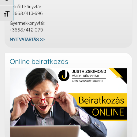
Felnőtt könyvtár:
+3668/413-696
Betűméret váltása
Gyermekkönyvtár:
+3668/412-075
NYITVATARTÁS >>
Online beiratkozás