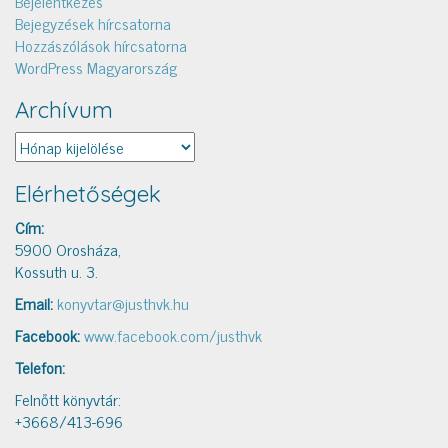
Bejelentkezés
Bejegyzések hírcsatorna
Hozzászólások hírcsatorna
WordPress Magyarország
Archívum
Archívum
Elérhetőségek
Cím:
5900 Orosháza,
Kossuth u. 3.
Email:
konyvtar@justhvk.hu
Facebook:
www.facebook.com/justhvk
Telefon:
Felnőtt könyvtár:
+3668/413-696