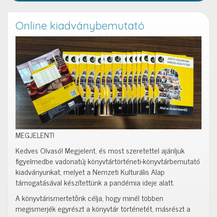
Online kiadványbemutató
MEGJELENT!
Kedves Olvasó! Megjelent, és most szeretettel ajánljuk
figyelmedbe vadonatúj könyvtártörténeti-könyvtárbemutató
kiadványunkat, melyet a Nemzeti Kulturális Alap
támogatásával készítettünk a pandémia ideje alatt.
A könyvtárismertetőnk célja, hogy minél többen
megismerjék egyrészt a könyvtár történetét, másrészt a