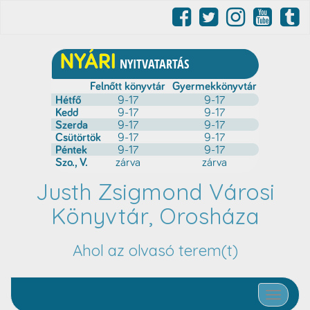
Justh Zsigmond Városi
Könyvtár, Orosháza
Ahol az olvasó terem(t)
Toggle nav