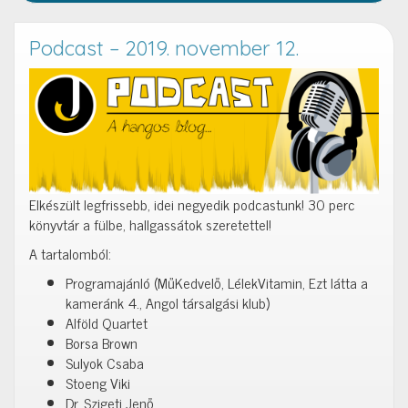
Podcast – 2019. november 12.
Elkészült legfrissebb, idei negyedik podcastunk! 30 perc
könyvtár a fülbe, hallgassátok szeretettel!
A tartalomból:
Programajánló (MűKedvelő, LélekVitamin, Ezt látta a
kameránk 4., Angol társalgási klub)
Alföld Quartet
Borsa Brown
Sulyok Csaba
Stoeng Viki
Dr. Szigeti Jenő