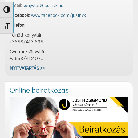
Email:
konyvtar@justhvk.hu
Nagy kontraszt váltása
Facebook:
www.facebook.com/justhvk
Telefon:
Betűméret váltása
Felnőtt könyvtár:
+3668/413-696
Gyermekkönyvtár:
+3668/412-075
NYITVATARTÁS >>
Online beiratkozás