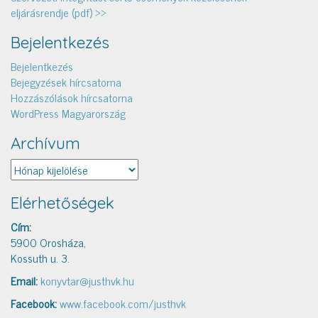
eljárásrendje (pdf) >>
Bejelentkezés
Bejelentkezés
Bejegyzések hírcsatorna
Hozzászólások hírcsatorna
WordPress Magyarország
Archívum
Archívum
Elérhetőségek
Cím:
5900 Orosháza,
Kossuth u. 3.
Email:
konyvtar@justhvk.hu
Facebook:
www.facebook.com/justhvk