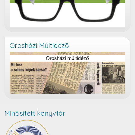
Orosházi Múltidéző
Minősített könyvtár