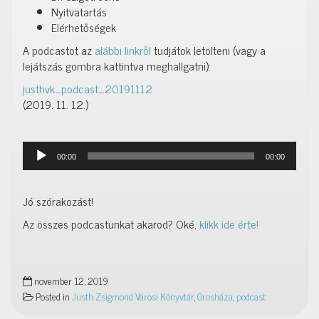
Nyitvatartás
Elérhetőségek
A podcastot az
alábbi linkről
tudjátok letölteni (vagy a
lejátszás gombra kattintva meghallgatni):
justhvk_podcast_20191112
(2019. 11. 12.)
Audió
00:00
00:00
lejátszó
Jó szórakozást!
Az összes podcastunkat akarod? Oké,
klikk ide érte!
november 12, 2019
Posted in
Justh Zsigmond Városi Könyvtár
,
Orosháza
,
podcast