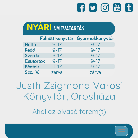
Justh Zsigmond Városi
Könyvtár, Orosháza
Ahol az olvasó terem(t)
Toggle nav