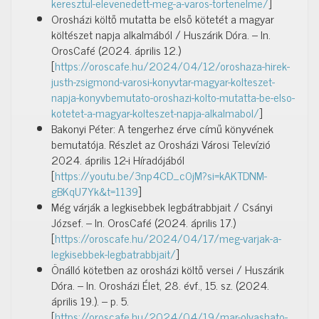
keresztul-elevenedett-meg-a-varos-tortenelme/
]
Orosházi költő mutatta be első kötetét a magyar
költészet napja alkalmából / Huszárik Dóra. – In.
OrosCafé (2024. április 12.)
[
https://oroscafe.hu/2024/04/12/oroshaza-hirek-
justh-zsigmond-varosi-konyvtar-magyar-kolteszet-
napja-konyvbemutato-oroshazi-kolto-mutatta-be-elso-
kotetet-a-magyar-kolteszet-napja-alkalmabol/
]
Bakonyi Péter: A tengerhez érve című könyvének
bemutatója. Részlet az Orosházi Városi Televízió
2024. április 12-i Híradójából
[
https://youtu.be/3np4CD_c0jM?si=kAKTDNM-
gBKqU7Yk&t=1139
]
Még várják a legkisebbek legbátrabbjait / Csányi
József. – In. OrosCafé (2024. április 17.)
[
https://oroscafe.hu/2024/04/17/meg-varjak-a-
legkisebbek-legbatrabbjait/
]
Önálló kötetben az orosházi költő versei / Huszárik
Dóra. – In. Orosházi Élet, 28. évf., 15. sz. (2024.
április 19.). – p. 5.
[
https://oroscafe.hu/2024/04/19/mar-olvashato-