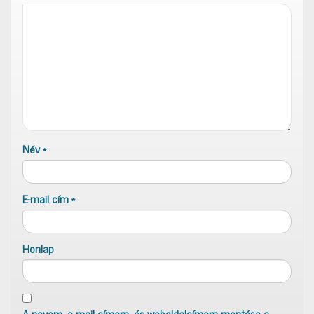
Név
*
E-mail cím
*
Honlap
A nevem, e-mail címem, és weboldalcímem mentése a