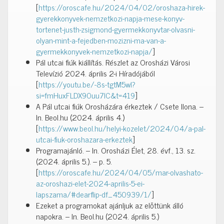
[
https://oroscafe.hu/2024/04/02/oroshaza-hirek-
gyerekkonyvek-nemzetkozi-napja-mese-konyv-
tortenet-justh-zsigmond-gyermekkonyvtar-olvasni-
olyan-mint-a-fejedben-mozizni-ma-van-a-
gyermekkonyvek-nemzetkozi-napja/
]
Pál utcai fiúk kiállítás. Részlet az Orosházi Városi
Televízió 2024. április 2-i Híradójából
[
https://youtu.be/-8s-tgtM5wI?
si=fmHuxFLDX90uu7lC&t=419
]
A Pál utcai fiúk Orosházára érkeztek / Csete Ilona. –
In. Beol.hu (2024. április 4.)
[
https://www.beol.hu/helyi-kozelet/2024/04/a-pal-
utcai-fiuk-oroshazara-erkeztek
]
Programajánló. – In. Orosházi Élet, 28. évf., 13. sz.
(2024. április 5.). – p. 5.
[
https://oroscafe.hu/2024/04/05/mar-olvashato-
az-oroshazi-elet-2024-aprilis-5-ei-
lapszama/#dearflip-df_450939/1/
]
Ezeket a programokat ajánljuk az előttünk álló
napokra. – In. Beol.hu (2024. április 5.)