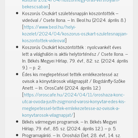
bekescsaban
]
Koszorús Oszkárt születésnapján köszöntötték –
videóval / Csete Ilona. – In. Beol.hu (2024. április 8.)
[
https://www.beol.hu/helyi-
kozelet/2024/04/koszorus-oszkart-szuletesnapjan-
koszontottek-videoval
]
Koszorús Oszkárt köszöntötték : nyolcvankét éves
lett a világhálón is aktív helytörténész / Csete Ilona. –
In. Békés Megyei Hírlap, 79. évf., 82. sz. (2024. április
9.). – p. 2.
Édes kis meglepetéssel tették emlékezetessé az
ovisok a könyvtárosok világnapját / Bogdánffy-Szőke
Anett. – In. OrosCafé (2024. április 12.)
[
https://oroscafe.hu/2024/04/11/oroshaza-konc-
utcai-ovoda-justh-zsigmond-varosi-konyvtar-edes-kis-
meglepetessel-tettek-emlekezetesse-az-ovisok-a-
konyvtarosok-vilagnapjat/
]
Békés vármegyei programok. – In. Békés Megyei
Hírlap, 79. évf., 85. sz. (2024. április 12.). – p. 5.
Programajánló. – In. Orosházi Élet, 28. évf., 14. sz.