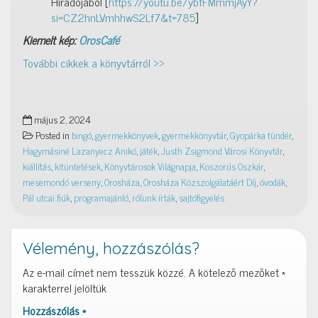
Híradójából [
https://youtu.be/ybfFMmmjAyY?
si=CZ2hnLVmhhwS2Lf7&t=785
]
Kiemelt kép:
OrosCafé
További cikkek a könyvtárról >>
május 2, 2024
Posted in
bingó
,
gyermekkönyvek
,
gyermekkönyvtár
,
Gyopárka tündér
,
Hagymásiné Lazanyecz Anikó
,
játék
,
Justh Zsigmond Városi Könyvtár
,
kiállítás
,
kitüntetések
,
Könyvtárosok Világnapja
,
Koszorús Oszkár
,
mesemondó verseny
,
Orosháza
,
Orosháza Közszolgálatáért Díj
,
óvodák
,
Pál utcai fiúk
,
programajánló
,
rólunk írták
,
sajtófigyelés
Vélemény, hozzászólás?
Az e-mail címet nem tesszük közzé.
A kötelező mezőket
*
karakterrel jelöltük
Hozzászólás
*