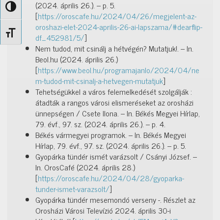
(2024. április 26.). – p. 5.
Nagy kontraszt váltása
[
https://oroscafe.hu/2024/04/26/megjelent-az-
oroshazi-elet-2024-aprilis-26-ai-lapszama/#dearflip-
Betűméret váltása
df_452981/5/
]
Nem tudod, mit csinálj a hétvégén? Mutatjuk!. – In.
Beol.hu (2024. április 26.)
[
https://www.beol.hu/programajanlo/2024/04/ne
m-tudod-mit-csinalj-a-hetvegen-mutatjuk
]
Tehetségükkel a város felemelkedését szolgálják :
átadták a rangos városi elismeréseket az orosházi
ünnepségen / Csete Ilona. – In. Békés Megyei Hírlap,
79. évf., 97. sz. (2024. április 26.). – p. 4.
Békés vármegyei programok. – In. Békés Megyei
Hírlap, 79. évf., 97. sz. (2024. április 26.). – p. 5.
Gyopárka tündér ismét varázsolt / Csányi József. –
In. OrosCafé (2024. április 28.)
[
https://oroscafe.hu/2024/04/28/gyoparka-
tunder-ismet-varazsolt/
]
Gyopárka tündér mesemondó verseny -. Részlet az
Orosházi Városi Televízió 2024. április 30-i