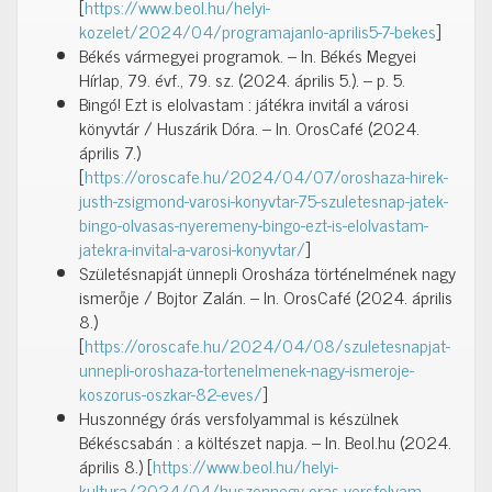
[
https://www.beol.hu/helyi-
kozelet/2024/04/programajanlo-aprilis5-7-bekes
]
Békés vármegyei programok. – In. Békés Megyei
Hírlap, 79. évf., 79. sz. (2024. április 5.). – p. 5.
Bingó! Ezt is elolvastam : játékra invitál a városi
könyvtár / Huszárik Dóra. – In. OrosCafé (2024.
április 7.)
[
https://oroscafe.hu/2024/04/07/oroshaza-hirek-
justh-zsigmond-varosi-konyvtar-75-szuletesnap-jatek-
bingo-olvasas-nyeremeny-bingo-ezt-is-elolvastam-
jatekra-invital-a-varosi-konyvtar/
]
Születésnapját ünnepli Orosháza történelmének nagy
ismerője / Bojtor Zalán. – In. OrosCafé (2024. április
8.)
[
https://oroscafe.hu/2024/04/08/szuletesnapjat-
unnepli-oroshaza-tortenelmenek-nagy-ismeroje-
koszorus-oszkar-82-eves/
]
Huszonnégy órás versfolyammal is készülnek
Békéscsabán : a költészet napja. – In. Beol.hu (2024.
április 8.) [
https://www.beol.hu/helyi-
kultura/2024/04/huszonnegy-oras-versfolyam-