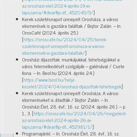
az-oroshazi-elet-2024-aprilis-19-ei-
lapszama/#dearflip-df_452045/5/
]
Kerek születésnapot ünnepelt Orosháza, a városi
elismerések is gazdára találtak / Bojtor Zalán. – In.
OrosCafé (2024. április 25.)
[
https://oroscafe.hu/2024/04/25/kerek-
szuletesnapot-unnepelt-oroshaza-a-varosi-
elismeresek-is-gazdara-talaltak/
]
Orosházi díjazottak: munkájukkal, tehetségükkel a
város felemelkedését szolgálják – galériával / Csete
Ilona. – In. Beol.hu (2024. április 24.)
[
https://www.beol.hu/helyi-
kozelet/2024/04/oroshazi-dijazottak-tehetsegek
]
Kerek születésnapot ünnepelt Orosháza. A városi
elismeréseket is átadták / Bojtor Zalán. – In.
Orosházi Élet, 28. évf., 16. sz. (2024. április 26.). – p.
1., 3. [
https://oroscafe.hu/2024/04/26/megjelent-
az-oroshazi-elet-2024-aprilis-26-ai-
lapszama/#dearflip-df_452981/1/
]
Programajánló. – In. Orosházi Élet, 28. évf., 16. sz.