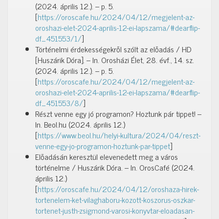
(2024. április 12.). – p. 5.
[
https://oroscafe.hu/2024/04/12/megjelent-az-
oroshazi-elet-2024-aprilis-12-ei-lapszama/#dearflip-
df_451553/1/
]
Történelmi érdekességekről szólt az előadás / HD
[Huszárik Dóra]. – In. Orosházi Élet, 28. évf., 14. sz.
(2024. április 12.). – p. 5.
[
https://oroscafe.hu/2024/04/12/megjelent-az-
oroshazi-elet-2024-aprilis-12-ei-lapszama/#dearflip-
df_451553/8/
]
Részt venne egy jó programon? Hoztunk pár tippet! –
In. Beol.hu (2024. április 12.)
[
https://www.beol.hu/helyi-kultura/2024/04/reszt-
venne-egy-jo-programon-hoztunk-par-tippet
]
Előadásán keresztül elevenedett meg a város
történelme / Huszárik Dóra. – In. OrosCafé (2024.
április 12.)
[
https://oroscafe.hu/2024/04/12/oroshaza-hirek-
tortenelem-ket-vilaghaboru-kozott-koszorus-oszkar-
tortenet-justh-zsigmond-varosi-konyvtar-eloadasan-