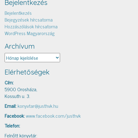
Bejelentkezés
Bejelentkezés
Bejegyzések hírcsatorna
Hozzászólások hírcsatorna
WordPress Magyarország
Archívum
Archívum
Elérhetőségek
Cím:
5900 Orosháza,
Kossuth u. 3.
Email:
konyvtar@justhvk.hu
Facebook:
www.facebook.com/justhvk
Telefon:
Felnőtt könyvtár: