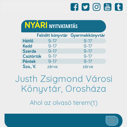
Justh Zsigmond Városi
Könyvtár, Orosháza
Ahol az olvasó terem(t)
Toggle nav