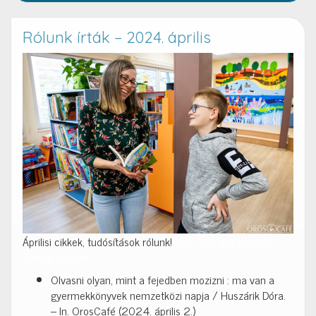
Rólunk írták – 2024. április
Áprilisi cikkek, tudósítások rólunk!
Már csak egy kattintás…
klikkelj a címre!
Olvasni olyan, mint a fejedben mozizni : ma van a
gyermekkönyvek nemzetközi napja / Huszárik Dóra.
– In. OrosCafé (2024. április 2.)