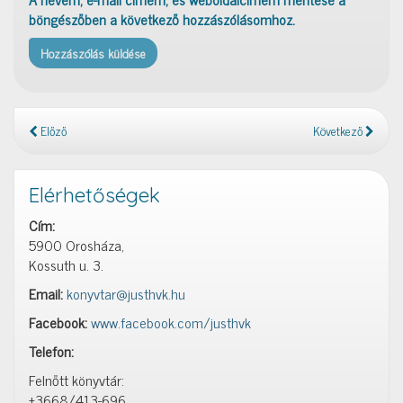
böngészőben a következő hozzászólásomhoz.
Előző
Következő
Elérhetőségek
Cím:
5900 Orosháza,
Kossuth u. 3.
Email:
konyvtar@justhvk.hu
Facebook:
www.facebook.com/justhvk
Telefon:
Felnőtt könyvtár:
+3668/413-696