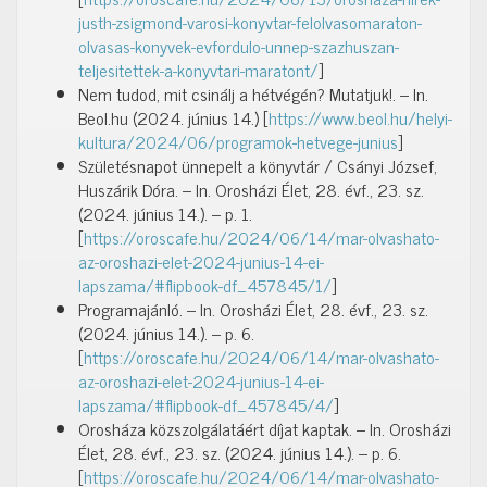
justh-zsigmond-varosi-konyvtar-felolvasomaraton-
olvasas-konyvek-evfordulo-unnep-szazhuszan-
teljesitettek-a-konyvtari-maratont/
]
Nem tudod, mit csinálj a hétvégén? Mutatjuk!. – In.
Beol.hu (2024. június 14.) [
https://www.beol.hu/helyi-
kultura/2024/06/programok-hetvege-junius
]
Születésnapot ünnepelt a könyvtár / Csányi József,
Huszárik Dóra. – In. Orosházi Élet, 28. évf., 23. sz.
(2024. június 14.). – p. 1.
[
https://oroscafe.hu/2024/06/14/mar-olvashato-
az-oroshazi-elet-2024-junius-14-ei-
lapszama/#flipbook-df_457845/1/
]
Programajánló. – In. Orosházi Élet, 28. évf., 23. sz.
(2024. június 14.). – p. 6.
[
https://oroscafe.hu/2024/06/14/mar-olvashato-
az-oroshazi-elet-2024-junius-14-ei-
lapszama/#flipbook-df_457845/4/
]
Orosháza közszolgálatáért díjat kaptak. – In. Orosházi
Élet, 28. évf., 23. sz. (2024. június 14.). – p. 6.
[
https://oroscafe.hu/2024/06/14/mar-olvashato-