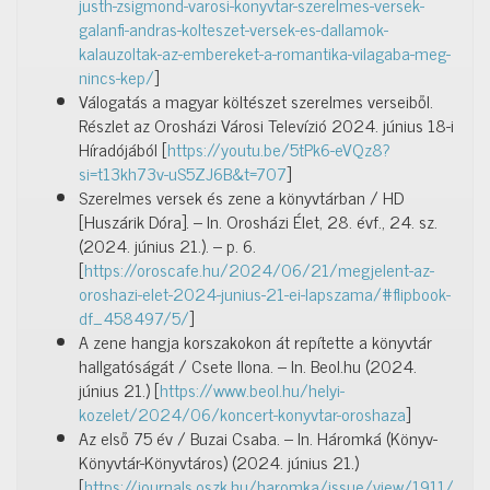
justh-zsigmond-varosi-konyvtar-szerelmes-versek-
galanfi-andras-kolteszet-versek-es-dallamok-
kalauzoltak-az-embereket-a-romantika-vilagaba-meg-
nincs-kep/
]
Válogatás a magyar költészet szerelmes verseiből.
Részlet az Orosházi Városi Televízió 2024. június 18-i
Híradójából [
https://youtu.be/5tPk6-eVQz8?
si=t13kh73v-uS5ZJ6B&t=707
]
Szerelmes versek és zene a könyvtárban / HD
[Huszárik Dóra]. – In. Orosházi Élet, 28. évf., 24. sz.
(2024. június 21.). – p. 6.
[
https://oroscafe.hu/2024/06/21/megjelent-az-
oroshazi-elet-2024-junius-21-ei-lapszama/#flipbook-
df_458497/5/
]
A zene hangja korszakokon át repítette a könyvtár
hallgatóságát / Csete Ilona. – In. Beol.hu (2024.
június 21.) [
https://www.beol.hu/helyi-
kozelet/2024/06/koncert-konyvtar-oroshaza
]
Az első 75 év / Buzai Csaba. – In. Háromká (Könyv-
Könyvtár-Könyvtáros) (2024. június 21.)
[
https://journals.oszk.hu/haromka/issue/view/1911/