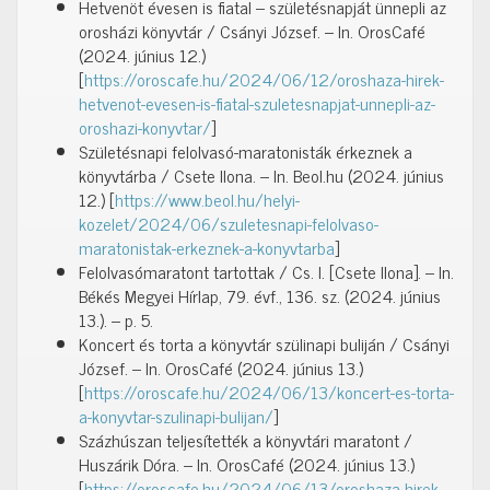
Hetvenöt évesen is fiatal – születésnapját ünnepli az
orosházi könyvtár / Csányi József. – In. OrosCafé
(2024. június 12.)
[
https://oroscafe.hu/2024/06/12/oroshaza-hirek-
hetvenot-evesen-is-fiatal-szuletesnapjat-unnepli-az-
oroshazi-konyvtar/
]
Születésnapi felolvasó-maratonisták érkeznek a
könyvtárba / Csete Ilona. – In. Beol.hu (2024. június
12.) [
https://www.beol.hu/helyi-
kozelet/2024/06/szuletesnapi-felolvaso-
maratonistak-erkeznek-a-konyvtarba
]
Felolvasómaratont tartottak / Cs. I. [Csete Ilona]. – In.
Békés Megyei Hírlap, 79. évf., 136. sz. (2024. június
13.). – p. 5.
Koncert és torta a könyvtár szülinapi buliján / Csányi
József. – In. OrosCafé (2024. június 13.)
[
https://oroscafe.hu/2024/06/13/koncert-es-torta-
a-konyvtar-szulinapi-bulijan/
]
Százhúszan teljesítették a könyvtári maratont /
Huszárik Dóra. – In. OrosCafé (2024. június 13.)
[
https://oroscafe.hu/2024/06/13/oroshaza-hirek-