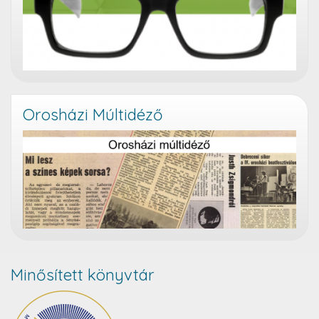
Orosházi Múltidéző
Minősített könyvtár