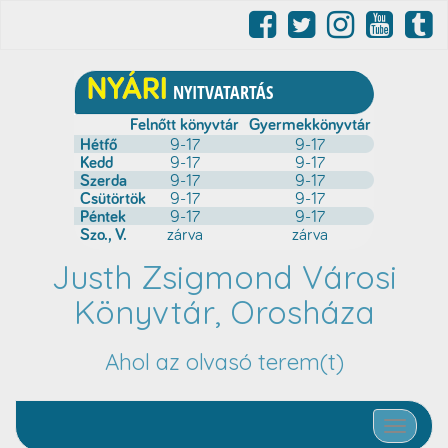
Justh Zsigmond Városi
Könyvtár, Orosháza
Ahol az olvasó terem(t)
Toggle nav