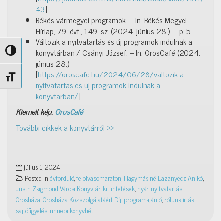
43
]
Békés vármegyei programok. – In. Békés Megyei
Hírlap, 79. évf., 149. sz. (2024. június 28.). – p. 5.
Változik a nyitvatartás és új programok indulnak a
könyvtárban / Csányi József. – In. OrosCafé (2024.
Nagy kontraszt váltása
június 28.)
[
https://oroscafe.hu/2024/06/28/valtozik-a-
Betűméret váltása
nyitvatartas-es-uj-programok-indulnak-a-
konyvtarban/
]
Kiemelt kép:
OrosCafé
További cikkek a könyvtárról >>
július 1, 2024
Posted in
évforduló
,
felolvasomaraton
,
Hagymásiné Lazanyecz Anikó
,
Justh Zsigmond Városi Könyvtár
,
kitüntetések
,
nyár
,
nyitvatartás
,
Orosháza
,
Orosháza Közszolgálatáért Díj
,
programajánló
,
rólunk írták
,
sajtófigyelés
,
ünnepi könyvhét