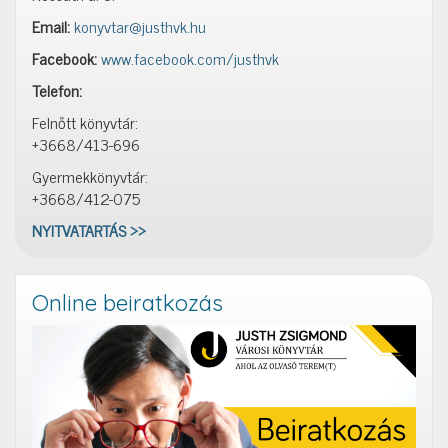
Email:
konyvtar@justhvk.hu
Facebook:
www.facebook.com/justhvk
Telefon:
Felnőtt könyvtár:
+3668/413-696
Gyermekkönyvtár:
+3668/412-075
NYITVATARTÁS >>
Online beiratkozás