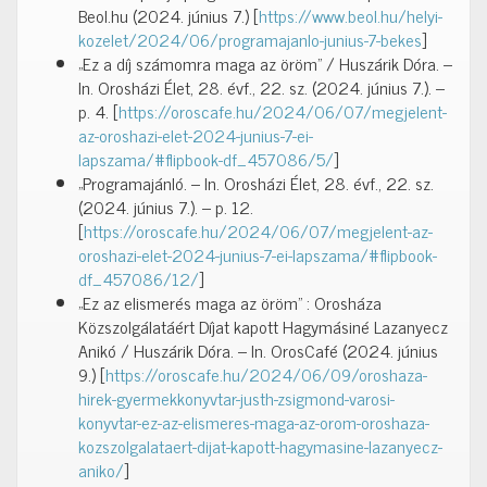
Beol.hu (2024. június 7.) [
https://www.beol.hu/helyi-
kozelet/2024/06/programajanlo-junius-7-bekes
]
„Ez a díj számomra maga az öröm” / Huszárik Dóra. –
In. Orosházi Élet, 28. évf., 22. sz. (2024. június 7.). –
p. 4. [
https://oroscafe.hu/2024/06/07/megjelent-
az-oroshazi-elet-2024-junius-7-ei-
lapszama/#flipbook-df_457086/5/
]
„Programajánló. – In. Orosházi Élet, 28. évf., 22. sz.
(2024. június 7.). – p. 12.
[
https://oroscafe.hu/2024/06/07/megjelent-az-
oroshazi-elet-2024-junius-7-ei-lapszama/#flipbook-
df_457086/12/
]
„Ez az elismerés maga az öröm” : Orosháza
Közszolgálatáért Díjat kapott Hagymásiné Lazanyecz
Anikó / Huszárik Dóra. – In. OrosCafé (2024. június
9.) [
https://oroscafe.hu/2024/06/09/oroshaza-
hirek-gyermekkonyvtar-justh-zsigmond-varosi-
konyvtar-ez-az-elismeres-maga-az-orom-oroshaza-
kozszolgalataert-dijat-kapott-hagymasine-lazanyecz-
aniko/
]