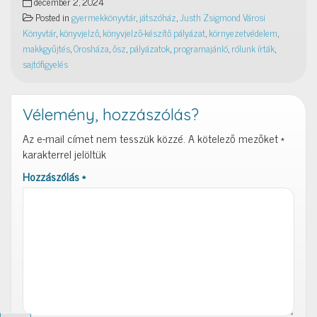
december 2, 2024
Posted in
gyermekkönyvtár
,
játszóház
,
Justh Zsigmond Városi
Könyvtár
,
könyvjelző
,
könyvjelző-készítő pályázat
,
környezetvédelem
,
makkgyűjtés
,
Orosháza
,
ősz
,
pályázatok
,
programajánló
,
rólunk írták
,
sajtófigyelés
Vélemény, hozzászólás?
Az e-mail címet nem tesszük közzé.
A kötelező mezőket
*
karakterrel jelöltük
Hozzászólás
*