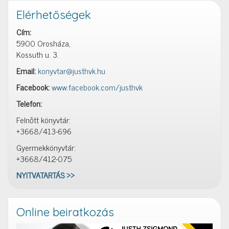
Elérhetőségek
Cím:
5900 Orosháza,
Kossuth u. 3.
Email:
konyvtar@justhvk.hu
Facebook:
www.facebook.com/justhvk
Telefon:
Felnőtt könyvtár:
+3668/413-696
Gyermekkönyvtár:
+3668/412-075
NYITVATARTÁS >>
Online beiratkozás