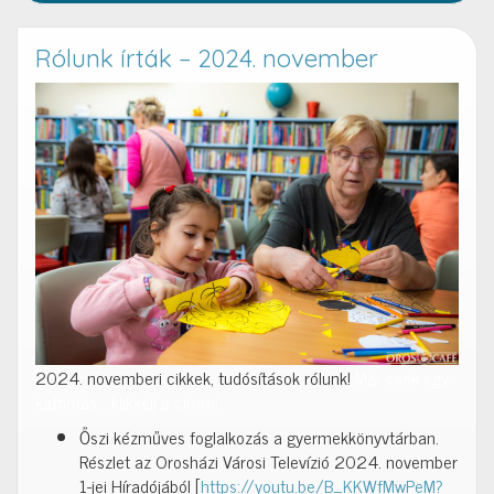
Rólunk írták – 2024. november
2024. novemberi cikkek, tudósítások rólunk!
Már csak egy
kattintás… klikkelj a címre!
Őszi kézműves foglalkozás a gyermekkönyvtárban.
Részlet az Orosházi Városi Televízió 2024. november
1-jei Híradójából [
https://youtu.be/B_KKWfMwPeM?