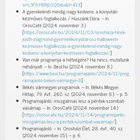
si=L3F6YlB9jLOQ5xlu&t=413
]
A gyerekeknél mindig nagy kedvenc a könyvtári
kézműves foglalkozás / Huszárik Dóra. – In.
OrosCafé (2024. november 3.)
[
https://oroscafe.hu/2024/11/03/oroshaza-hirek-
justh-zsigmond-gyermekkonyvtar-osz-halloween-
kezmuves-foglalkozas-a-gyerekeknel-mindig-nagy-
kedvenc-a-konyvtari-kezmuves-foglalkozas/
]
Van már programja a hétvégére? Ha nincs, mutatunk
néhányat!. – In. Beol.hu (2024. november 8.)
[
https://www.beol.hu/programajanlo/2024/11/prog
ramajanlo-bekes-varmegye-8
]
Békés vármegyei programok. – In. Békés Megyei
Hírlap, 79. évf., 260. sz. (2024. november 8.). – p. 5.
Programajánló: mozgalmas lesz a péntek-szombat-
vasárnap. – In. OrosCafé (2024. november 14.)
[
https://oroscafe.hu/2024/11/14/programajanlo-
mozgalmas-lesz-a-pentek-szombat-vasarnap/
]
Programajánló. – In. Orosházi Élet, 28. évf., 40. sz.
(2024. november 15.). – p. 6.