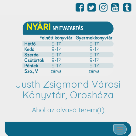
Justh Zsigmond Városi
Könyvtár, Orosháza
Ahol az olvasó terem(t)
Toggle nav