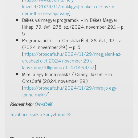
kozelet/2024/11/makkgyujto-akcio-dijkioszto-
nemeth-imre-alapitvany
]
Békés vármegyei programok. – In. Békés Megyei
Hírlap, 79. évf., 278. sz. (2024. november 29.). – p.
5.
Programajánló. – In. Orosházi Élet, 28. évf., 42. sz.
(2024. november 29.). – p. 5.
[
https://oroscafe.hu/2024/11/29/megjelent-az-
oroshazi-elet-2024-november-29-ei-
lapszama/#flipbook-df_470564/5/
]
Mire jó egy tonna makk? / Csányi József. – In.
OrosCafé (2024. november 29.)
[
https://oroscafe.hu/2024/11/29/mire-jo-egy-
tonna-makk/
]
Kiemelt kép:
OrosCafé
További cikkek a könyvtárról >>