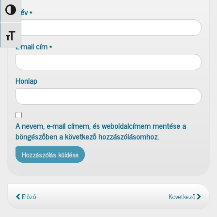
Név
*
Nagy kontraszt váltása
Betűméret váltása
E-mail cím
*
Honlap
A nevem, e-mail címem, és weboldalcímem mentése a
böngészőben a következő hozzászólásomhoz.
Előző
Következő