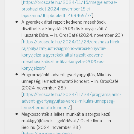
[
https://oroscafe.hu/2024/11/15/megjelent-az-
oroshazi-elet-2024-november-15-ei-
lapszama/#flipbook-df_469469/7/
]
A gyerekek által rajzolt kedvenc mesehősök
díszíthetik a könyvtár 2025-ös könyvjelzőit /
Huszárik Dóra. – In. OrosCafé (2024. november 23.)
[
https://oroscafe.hu/2024/11/23/oroshaza-hirek-
rajzpalyazat-justh-zsigmond-varosi-konyvtar-
konyvjelzo-a-gyerekek-altal-rajzolt-kedvenc-
mesehosok-diszithetik-a-konyvtar-2025-os-
konyvjelzoit/
]
Programajánló: adventi gyertyagyújtás, Mikulás
ünnepség, lemezbemutató koncert. – In. OrosCafé
(2024. november 28.)
[
https://oroscafe.hu/2024/11/28/programajanlo-
adventi-gyertyagyujtas-varosi-mikulas-unnepseg-
lemezbemutato-koncert/
]
Megköszönték a lelkes munkát a szorgos kezű
makkgyűjtőknek – galériával / Csete Ilona. – In.
Beol.hu (2024. november 28.)
[
https://www.beol.hu/helyi-